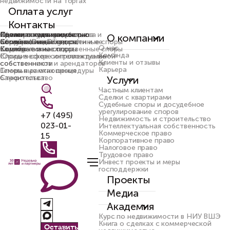
недвижимости на торгах
Оплата услуг
Контакты
Сделки с недвижимостью
Коммерческие споры
Сделки с недвижимостью
Интеллектуальные споры
Абонентское юридическое
Правовая проверка бизнеса и
О компании
Семейные и наследственные споры
Корпоративные споры
Споры по недвижимости и ее
обслуживание
активов (Due Diligence)
О нас
Семейные и наследственные споры
защита
Коммерческие споры
Корпоративные споры
Команда
Споры в сфере интеллектуальной
Юридическое сопровождение
Клиенты и отзывы
собственности
собственников и арендаторов
Карьера
Споры в рамках процедуры
Земельные отношения
банкротства
Строительство
Услуги
Частным клиентам
Сделки с квартирами
Судебные споры и досудебное
урегулирование споров
+7 (495)
Недвижимость и строительство
023-01-
Интеллектуальная собственность
Коммерческое право
15
Корпоративное право
Налоговое право
Трудовое право
Инвест проекты и меры
господдержки
Проекты
Медиа
Академия
Курс по недвижимости в НИУ ВШЭ
Книга о сделках с коммерческой
Оставить