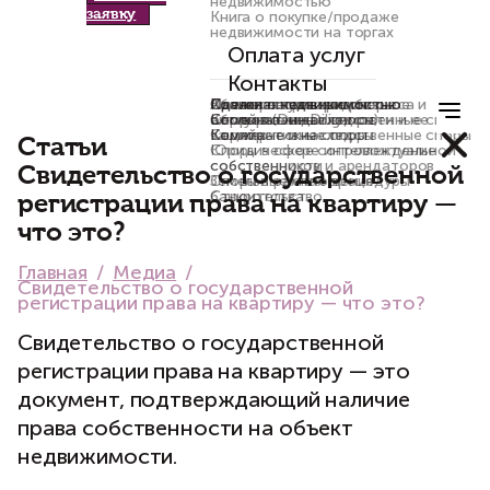
недвижимостью
заявку
Книга о покупке/продаже
недвижимости на торгах
Оплата услуг
Контакты
Сделки с недвижимостью
Коммерческие споры
Сделки с недвижимостью
Интеллектуальные споры
Абонентское юридическое
Правовая проверка бизнеса и
Семейные и наследственные споры
Корпоративные споры
Споры по недвижимости и ее
обслуживание
активов (Due Diligence)
Семейные и наследственные споры
защита
Коммерческие споры
Корпоративные споры
Статьи
Споры в сфере интеллектуальной
Юридическое сопровождение
собственности
собственников и арендаторов
Свидетельство о государственной
Споры в рамках процедуры
Земельные отношения
банкротства
Строительство
регистрации права на квартиру —
что это?
Главная
Медиа
Свидетельство о государственной
регистрации права на квартиру — что это?
Свидетельство о государственной
регистрации права на квартиру — это
документ, подтверждающий наличие
права собственности на объект
недвижимости.