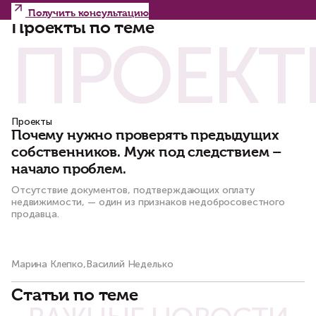
Получить консультацию
Проекты по теме
ПРОЕКТ
Проекты
П
Почему нужно проверять предыдущих
С
собственников. Муж под следствием –
ч
начало проблем.
к
Отсутствие документов, подтверждающих оплату
По
недвижимости, — один из признаков недобросовестного
пр
продавца.
Ма
Марина Клепко,Василий Неделько
Статьи по теме