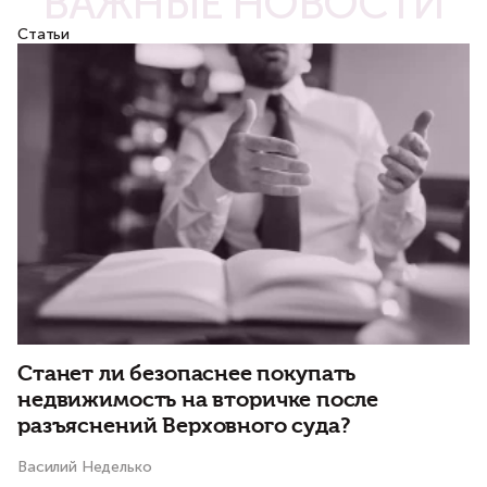
ВАЖНЫЕ НОВОСТИ
Статьи
С
Станет ли безопаснее покупать
Д
недвижимость на вторичке после
р
разъяснений Верховного суда?
Ва
Василий Неделько
3 