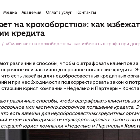
ги
Проекты
Медиа
Академия
Оплата услуг
Кон
Смахивает на крохоборство
огашении кредита
вная
Медиа
«Смахивает на крохоборство»: как
я, 2021
нки изобретают различные способы, чтобы ош
пример, за досрочное или частично досрочное
ставлен так, что есть лазейки для недобросо
оупотреблений и при необходимости подкорре
туации даёт старший юрист компании «Недель
нки изобретают различные способы, чтобы ошт
пример, за досрочное или частично досрочное