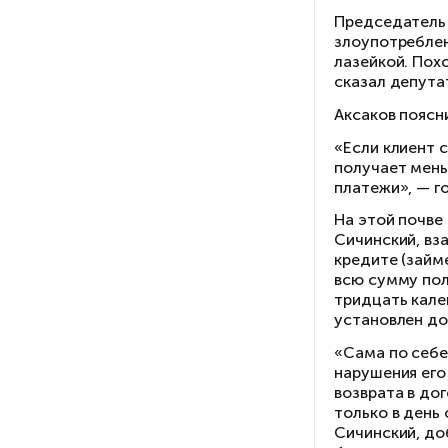
Ес
де
уп
Ес
ве
не
Бе
Не
ни
На
До
Пр
зл
ла
ск