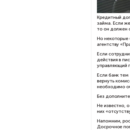
Кр
за
то
Но
аг