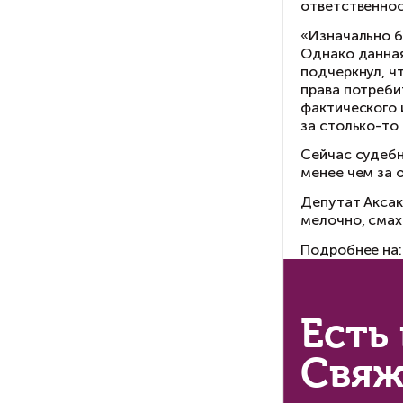
ба
Ба
на
«п
до
«В
Си
оп
«О
ис
со
до
Пра
Чт