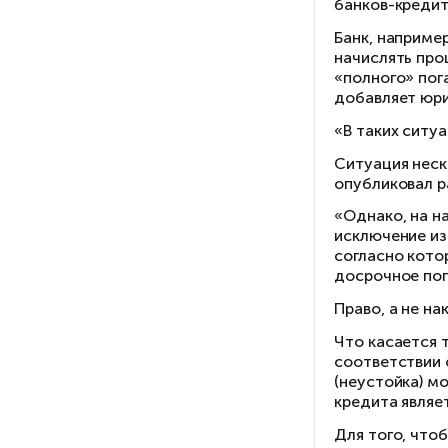
Ак
«Е
по
пл
На
Си
кр
вс
тр
ус
«С
на
во
то
Си