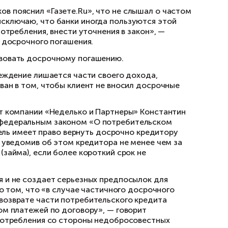
явление о досрочке, необходимо просить банк
впоследствии поможет вам защитить свои прав
озиция Права» Егор Редин.
погашение кредита, необходимо написать зая
врат займа, ссылаясь на статью 809 ГК РФ. Ес
ем к банку, советует Гавришев.
тариях юристов. Например, в Совкомбанке «Газ
очное, так и частичное досрочное погашение 
ять заемщикам право досрочного погашения к
нительные платежи или какие-либо комиссии
рынку Анатолий Аксаков пояснил «Газете.Ru»
чном погашении. «Не исключаю, что банки ин
ику и, если есть злоупотребления, внести уто
закона про возможность досрочного погашения