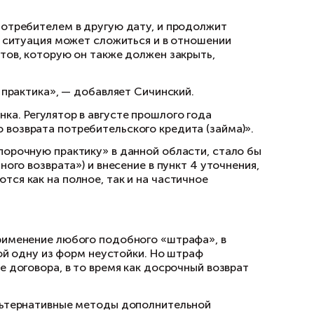
и пытаются воспрепятствовать досрочному по
змер, то кредитное учреждение лишается част
разумеется, заинтересован в том, чтобы клиен
к пояснил старший юрист компании «Неделько
 и банка регулируются федеральным законом
акона, «заемщик-потребитель имеет право верну
 (займа) или ее часть, уведомив об этом кре
ебительского кредита (займа), если более ко
 (займа)».
отребителя не является и не создает серьезн
татьи сделана оговорка о том, что «в случае 
ебование о досрочном возврате части потреб
 соответствии с графиком платежей по догово
ызывать серьезные злоупотребления со сторо