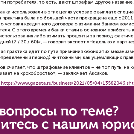
нков-кредиторов.
нк, например, может не принять досрочный пл
числять проценты на якобы «непогашенный» кр
олного» погашения кредита, если потребитель
бавляет юрист Сичинский.
 таких ситуациях на сторону кредитора иногда
туация несколько улучшилась только после вм
убликовал разъясняющее письмо «Об отдельных
днако, на наш взгляд, наиболее эффективным 
ключение из статьи 11 пункта 5 (об особенност
гласно которому общие правила о досрочном в
срочное погашение кредита», — считает Сичин
во, а не наказание
о касается так называемых «штрафов» при до