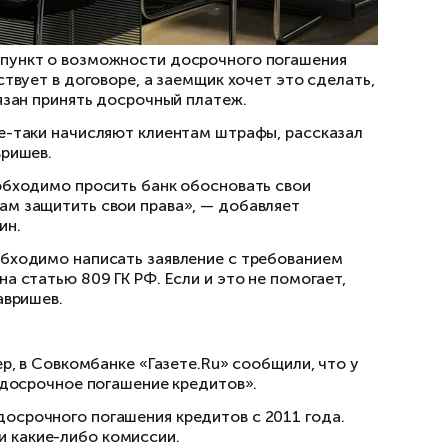
как правило, содержит пункт о возможности 
ств в счет долга отсутствует в договоре, а за
 за 30 дней. И банк обязан принять досрочны
редитного договора, все-таки начисляют клие
 AVG Legal Алексей Гавришев.