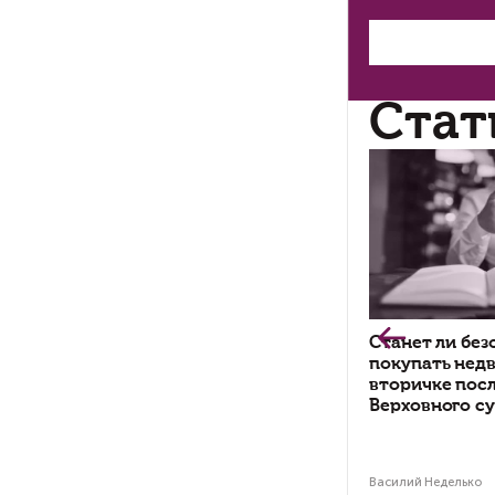
со
(н
кр
Дл
от
«И
Од
по
пр
фа
за 
Се
ме
Де
ме