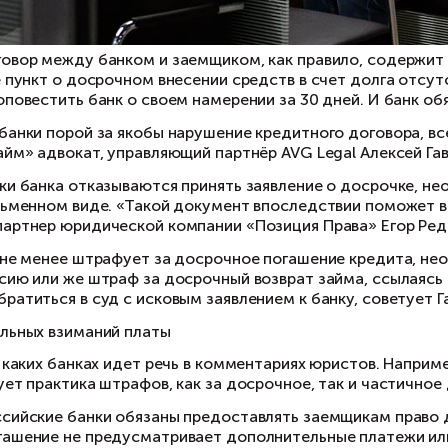
едитный договор между банком и заемщиком, 
йма. Если же пункт о досрочном внесении сред
 он должен оповестить банк о своем намерении
 некоторые банки порой за якобы нарушение к
ентству «Прайм» адвокат, управляющий партнёр