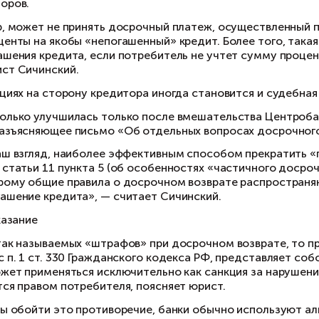
саков пояснил также, почему некоторые банк
сли клиент сокращает срок кредита или его ра
лучает меньше платежей по процентам. Банк, 
атежи», — говорит Аксаков.
 этой почве и возникают злоупотребления. Ка
чинский, взаимоотношения физлиц-заемщиков
едите (займе)». Согласно п. 4 ст. 11 этого з
ю сумму полученного потребительского кредита
идцать календарных дней до дня возврата потр
тановлен договором потребительского кредита
ама по себе данная норма «проблемной» для п
рушения его прав. Однако в пункте 5 данной с
зврата в договоре может быть установлено тр
лько в день совершения очередного платежа в
чинский, добавляя, что этот пункт 5 может в