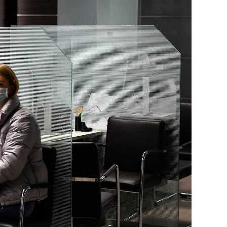
вестных кредитных организаций. В Госдуме об
ктировать закон о потребкредите. Свои ком
ько и Партнеры»
Константин Сичинский
.