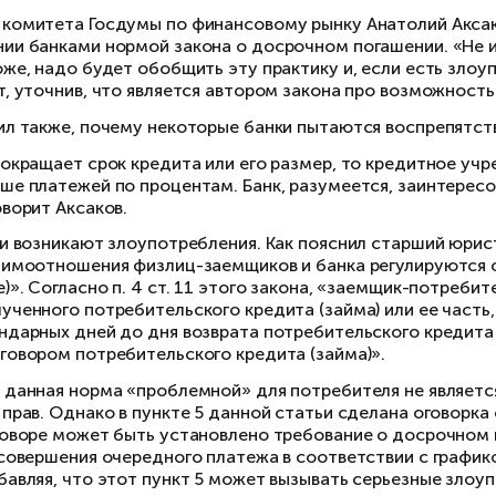
ли сотрудники банка отказываются принять за
йствия в письменном виде. «Такой документ 
равляющий партнер юридической компании «П
ли банк тем не менее штрафует за досрочное 
рнуть комиссию или же штраф за досрочный воз
обходимо обратиться в суд с исковым заявлени
з дополнительных взиманий платы
 известно, о каких банках идет речь в коммен
х «отсутствует практика штрафов, как за доср
помним, российские банки обязаны предоставл
срочное погашение не предусматривает допол
едседатель комитета Госдумы по финансовому 
оупотреблении банками нормой закона о досро
зейкой. Похоже, надо будет обобщить эту практ
азал депутат, уточнив, что является автором 