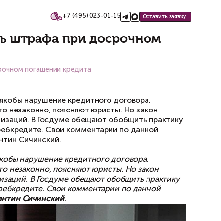
+7 (495)
такты
»: как избежать штрафа пр
 избежать штрафа при досрочном погашении кредит
трафовать клиентов за якобы нарушение креди
 погашение кредита. Это незаконно, поясняют
вестных кредитных организаций. В Госдуме об
ктировать закон о потребкредите. Свои комм
ко и Партнеры» Константин Сичинский.
рафовать клиентов за якобы нарушение креди
 погашение кредита. Это незаконно, поясняют