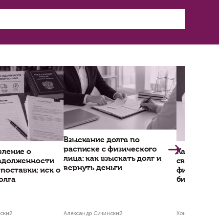
са РФ, представляет собой одну из форм неуст
к санкция за нарушение договора, в то время
юрист.
ки обычно используют альтернативные методы
рафам другое название.
ловие о выплате специальной комиссии за дос
прекращена еще с 2011 года, когда президиум
 взимании банком комиссии за досрочный воз
и в основном прибегать к механизму повышенн
нты за период фактического использования кре
перт «Неделько и партнеры» Сичинский.
ия обоих этих механизмов (повышенные проце
, как ущемляющих права потребителей, заклю
тов – не тот путь, на котором банк должен за
ает Аксаков.