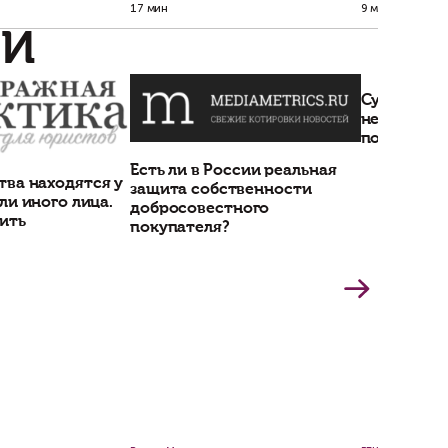
021/05/04/13582046.shtml
 теме?
шим юристом
Получить консультацию