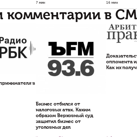
дробнее на:
https://www.gazeta.ru/business/2
Есть вопросы по
Свяжитесь с на
Статьи по теме