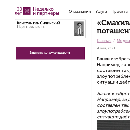
О компании
Услу
«
Константин Сичинский
Партнёр, к.ю.н.
п
Гла
4 ма
Заказать консультацию
Ба
На
со
зл
си
Ба
На