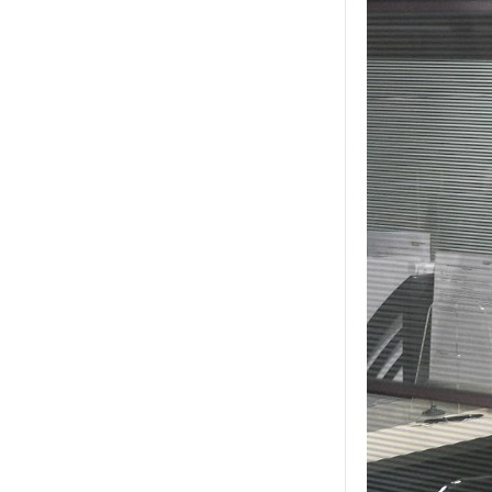
со
зл
си