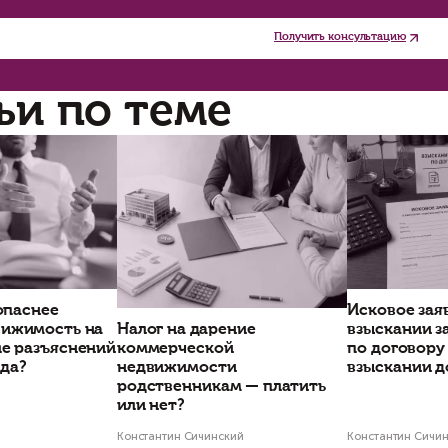
ответствии с п. 1 ст. 330 Гражданского кодек
еустойка) может применяться исключительно ка
едита является правом потребителя, поясняет 
я того, чтобы обойти это противоречие, бан
ветственности потребителя, то есть, дают шт
значально банки использовали в этих целях ус
нако данная практика была по большей части 
дчеркнул, что условия кредитного договора о
ава потребителя. С этого времени банки стал
ктического использования либо взимать проце
столько-то дней (7 / 30 / 60)», — говорит экс
йчас судебная практика идет по пути признан
нее чем за определенный период) ничтожными
путат Аксаков считает, что штрафование клиен
лочно, смахивает на крохоборство», — заключ