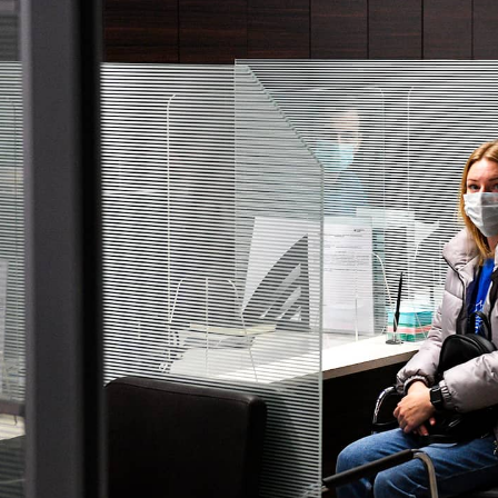
ставлен так, что есть лазейки для недобросо
оупотреблений и при необходимости подкорре
туации даёт старший юрист компании «Недел