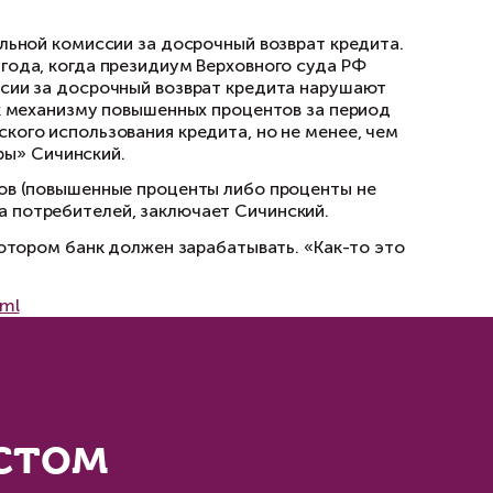
атеж, осуществленный потребителем в другую
едит. Более того, такая ситуация может слож
 не учтет сумму процентов, которую он также
 становится и судебная практика», — добавляе
ешательства Центробанка. Регулятор в август
 вопросах досрочного возврата потребительс
способом прекратить «порочную практику» в 
ях «частичного досрочного возврата») и внесе
озврате распространяются как на полное, так
ский.
срочном возврате, то применение любого подо