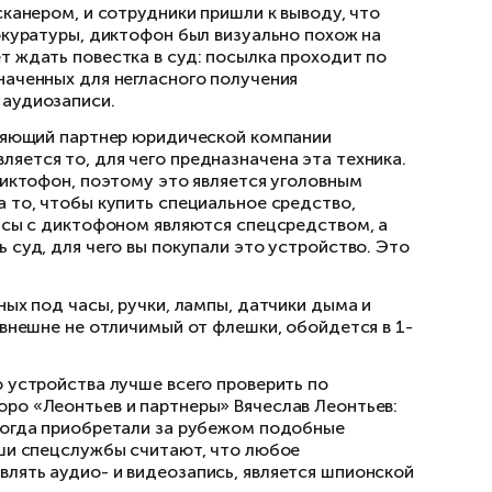
россиянам интернет-площадке AliExpress. Од
ветила пакет рентген-сканером, и сотрудники
общает сайт местной прокуратуры, диктофон б
6-летнюю Беляеву может ждать повестка в суд
ских средств, предназначенных для негласног
дназначен для скрытой аудиозаписи.
шит суд, отметил управляющий партнер юриди
ственным моментом является то, для чего пре
ожно использовать как диктофон, поэтому это