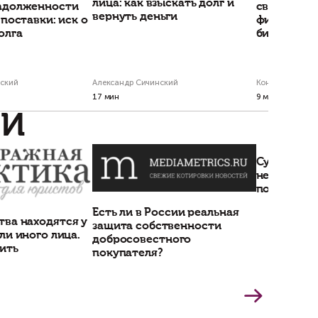
 теме?
шим юристом
Получить консультацию