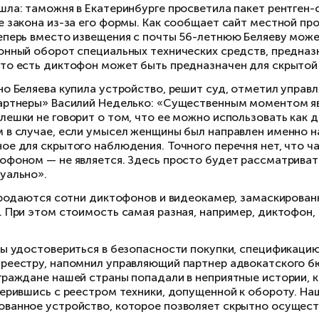
тьяна Беляева приобрела на хорошо знакомой 
сылка не дошла: таможня в Екатеринбурге прос
тройство вне закона из-за его формы. Как со
еш-карту. Теперь вместо извещения с почты 5
атье «Незаконный оборот специальных техниче
формации», то есть диктофон может быть пре
я чего именно Беляева купила устройство, ре
еделько и партнеры» Василий Неделько: «Суще
ешний вид флешки не говорит о том, что ее м