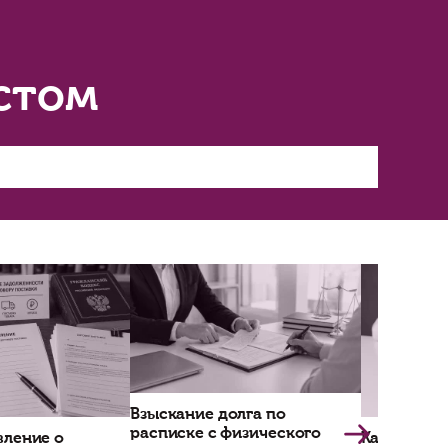
ных наблюдений для милых семейных игрищ, лу
торгуют. Я не знаю, как они это провозят. Да,
ь работу из-за того, что тебя посадили на пар
никаких четырех лет не будет, и бабушка отде
кая».
ным сроком — обычно до года. По словам юрис
охранителей. Поэтому незаконная посылка и н
ей придет покупатель. Ждут этого и сотрудник
ой произошел в 2014 году. Пенсионер из Ново
озже он пояснил сотрудникам ФСБ, что собира
далось избежать условного срока, подписав 
б.
3289772