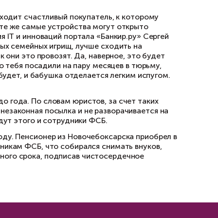
ыл направлен именно на то, чтобы купить спе
ого перечня нет, что часы с диктофоном явля
о будет рассматривать суд, для чего вы поку
еокамер, замаскированных под часы, ручки, л
, например, диктофон, внешне не отличимый о
 покупки, спецификацию устройства лучше все
ртнер адвокатского бюро «Леонтьев и партне
в неприятные истории, когда приобретали за 
пущенной к обороту. Наши спецслужбы считаю
ляет скрытно осуществлять аудио- и видеоза
ет на почту, за ней приходит счастливый поку
ойти с ними. При этом те же самые устройств
ал редактор направления IT и инноваций порта