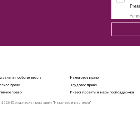
ртрет предпринимателя в
26 году
Бизнес отбился от
налоговых атак. К
образом Верховны
защитил бизнес от
уголовных дел
ио РБК
Коммерсантъ FM
илий Неделько
Константин Сичинский