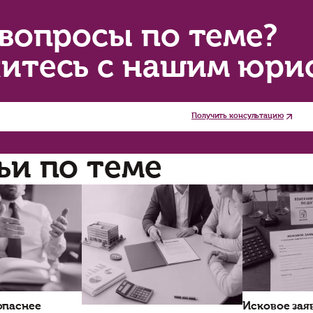
льянов: «Если вам очень хочется каких-то тай
диорынок, где всем этим добром испокон веков 
сколько дороже, но, с другой стороны, потерят
же, наверное, не очень приятно. Я думаю, там 
обще вероятность вот так вляпаться очень низ
льшинство таких случаев заканчиваются услов
купателей может набиваться статистика право
можне, а приходит на почту и ждет, пока за н
едыдущий громкий случай с незаконной техник
тернете авторучку с функцией видеозаписи. П
торые стесняются обычной камеры. Мужчине у
знание. Его приговорили к штрафу в 10 тыс. ру
дробнее на :
https://www.kommersant.ru/doc/