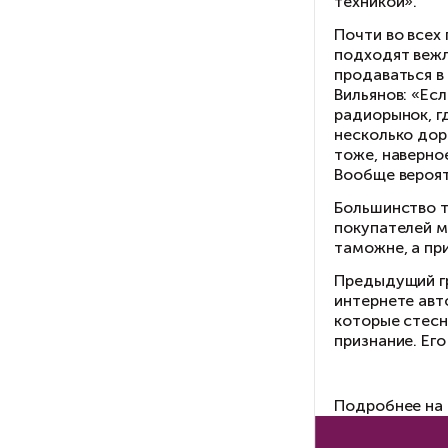
пр
пр
фл
оч
На
мн
2 т
Дл
сп
«О
га
не
те
По
по
пр