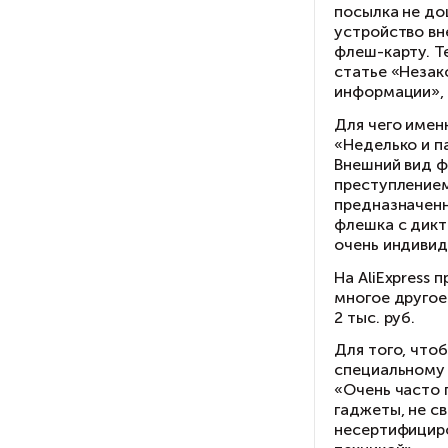
Та
по
ус
фл
ст
ин
Дл
«Н
Вн