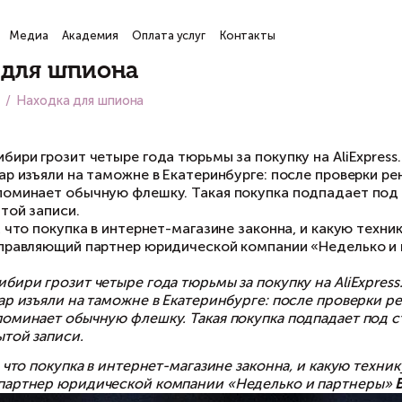
ги
Проекты
Медиа
Академия
Оплата услуг
Кон
аходка для шпиона
вная
Медиа
Находка для шпиона
я, 2017
тельнице Сибири грозит четыре года тюрьмы за
ктофон. Товар изъяли на таможне в Екатеринбу
ктофона напоминает обычную флешку. Такая п
нкцией скрытой записи.
к убедиться, что покупка в интернет-магазине 
зобраться управляющий партнер юридической 
тельнице Сибири грозит четыре года тюрьмы за
ктофон. Товар изъяли на таможне в Екатеринб
ктофона напоминает обычную флешку. Такая по