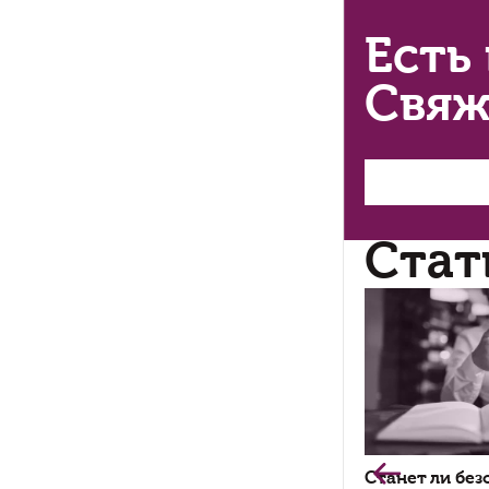
Ви
ра
не
то
Во
Бо
по
та
Пр
ин
ко
при
По