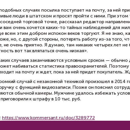
еступлением в случае, если умысел женщины б
едназначенное для скрытого наблюдения. Точн
ешка с диктофоном — не является. Здесь прост
ень индивидуально».
 AliExpress продаются сотни диктофонов и вид
огое другое. При этом стоимость самая разная
ыс. руб.
я того, чтобы удостовериться в безопасности
ециальному реестру, напомнил управляющий па
чень часто граждане нашей страны попадали 
джеты, не сверившись с реестром техники, до
сертифицированное устройство, которое позво
хникой».
чти во всех подобных случаях посылка поступа
дходят вежливые люди в штатском и просят пр
одаваться в соседней торговой точке, рассказ