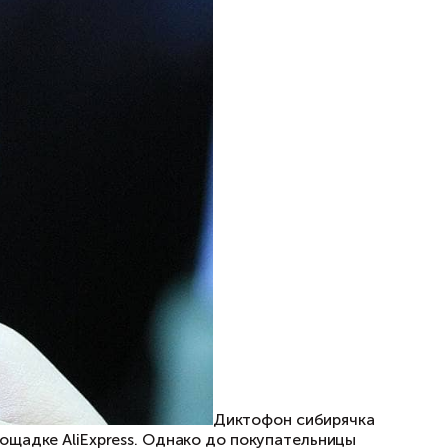
законна, и какую технику нельзя ввозить в Ро
Неделько и партнеры»
Василий Неделько.