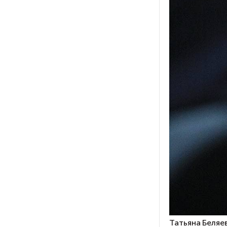
фу
Ка
уп