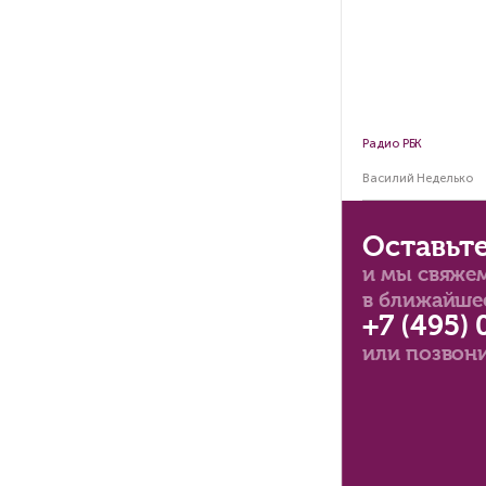
Ст
по
вт
Ве
Вас
8 м