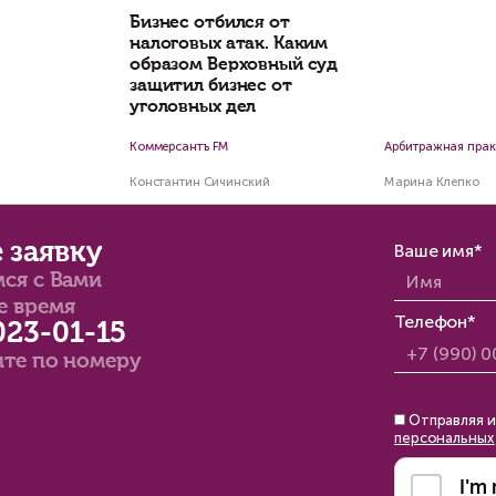
анет ли безопаснее
купать недвижимость на
Налог на дарение
оричке после разъяснений
коммерческой
рховного суда?
недвижимости
родственникам — 
или нет?
илий Неделько
Константин Сичинский
ин
7 мин
Наши комментар