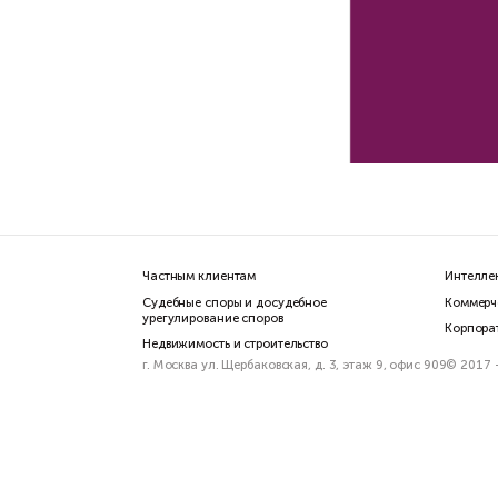
По
20
Рад
Вас