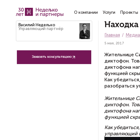
О компании
Услу
Н
Василий Неделько
Управляющий партнёр
Гла
5 ма
Жи
Заказать консультацию
ди
ди
фу
Ка
ра
Жи
ди
ди