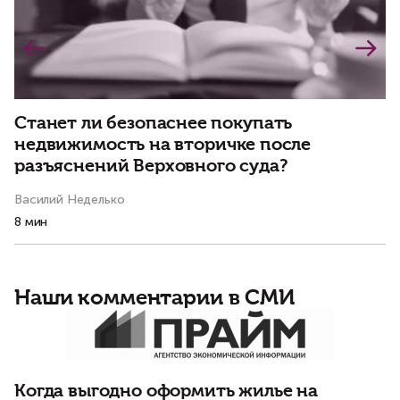
Станет ли безопаснее покупать
Д
недвижимость на вторичке после
р
разъяснений Верховного суда?
Василий Неделько
Ва
8 мин
3 
Наши комментарии в СМИ
Д
и
Когда выгодно оформить жилье на