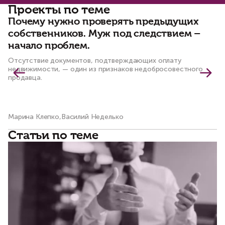
Проекты по теме
Почему нужно проверять предыдущих
С
собственников. Муж под следствием –
ч
начало проблем.
к
Отсутствие документов, подтверждающих оплату
По
недвижимости, — один из признаков недобросовестного
пр
продавца.
Марина Клепко,Василий Неделько
Ма
Статьи по теме