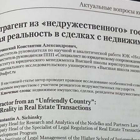
ександрович,
кандидат юридических наук (PhD 
боте ЮК «Неделько и Партнеры», заместител
елок с недвижимостью» Института юридиче