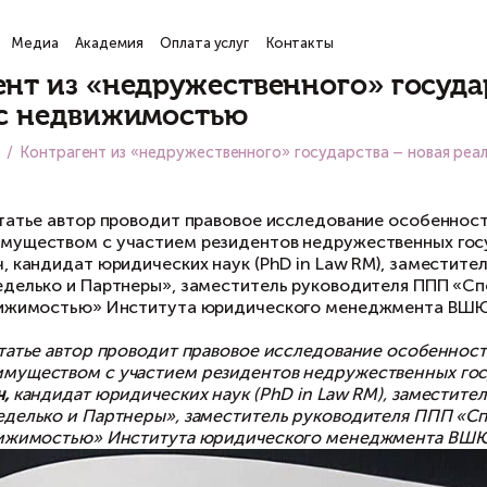
ги
Проекты
Медиа
Академия
Оплата услуг
Кон
онтрагент из «недружествен
делках с недвижимостью
вная
Медиа
Контрагент из «недружественного» 
ня, 2022
настоящей статье автор проводит правовое ис
движимым имуществом с участием резидентов
ександрович, кандидат юридических наук (PhD 
боте ЮК «Неделько и Партнеры», заместител
елок с недвижимостью» Института юридиче
настоящей статье автор проводит правовое и
движимым имуществом с участием резидентов