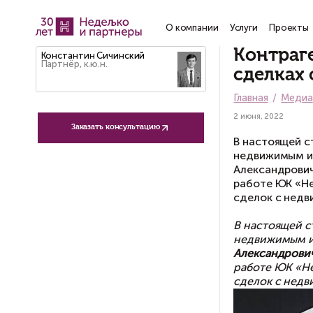
О компании
Услу
К
Константин Сичинский
Партнёр, к.ю.н.
с
Гла
2 ию
Заказать консультацию
В 
не
Ал
ра
сд
В 
не