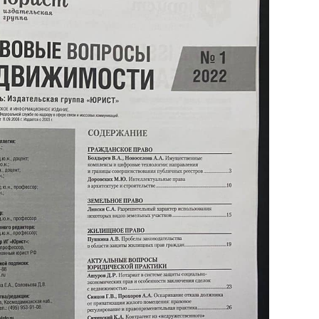
_LAW_412040/3432afe624cc8da0d741664565e0