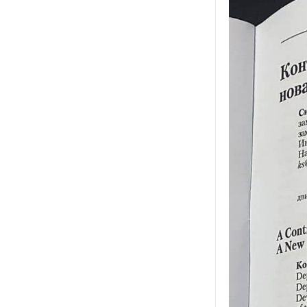
Ал
ра
сд