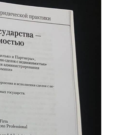
in Law RM), заместитель руководителя по нау
ь руководителя ППП «Специалист по юридич
ского менеджмента ВШЮА НИУ «ВШЭ».