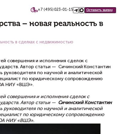
+7 (495)
такты
ного» государства – новая 
государства – новая реальность в сделках с недв
следование особенностей совершения и испол
 недружественных государств. Автор статьи 
in Law RM), заместитель руководителя по нау
ь руководителя ППП «Специалист по юридиче
ского менеджмента ВШЮА НИУ «ВШЭ».
сследование особенностей совершения и испо
 недружественных государств. Автор статьи