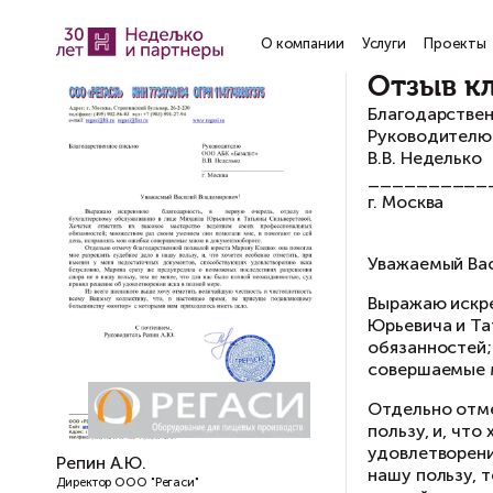
О компании
Услу
О
Бл
Ру
В.В
__
г. 
Ув
Вы
Юр
об
со