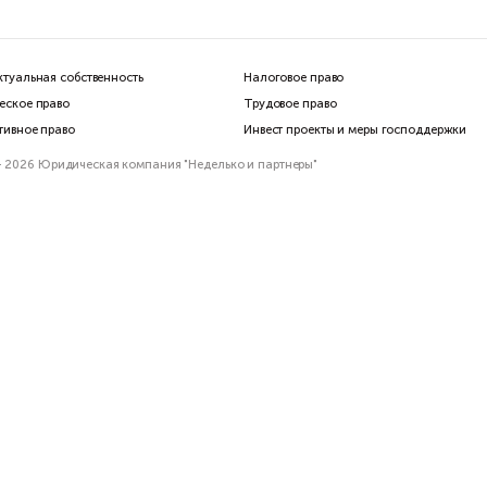
юридическую поддержку, которую Вы
пр
неизменно и на высочайшем уровне
не
оказываете мне и моему штабу во всех
вы
наших проектах и начинаниях!
За
ди
Ни
дор Конюхов
Тиманов
сд
кий путешественник, писатель, художник,
Генеральны
тоиерей РПЦ Московского Патриархата
№1"
пр
ис
пр
ко
пр
Интеллектуальная собственность
Налогов
Коммерческое право
Трудово
Корпоративное право
Инвест 
офис 909
© 2017 - 2026 Юридическая компания "Неделько и партн