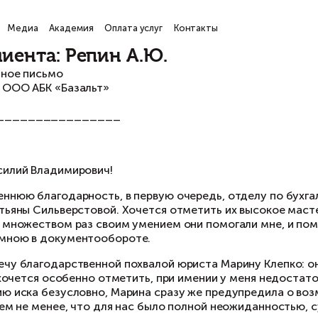
ги
Проекты
Медиа
Академия
Оплата услуг
Кон
тзыв клиента: Репин А.Ю.
агодарственное письмо
ководителю ООО АБК «Базальт»
. Неделько
________________________
Москва
ажаемый Василий Владимирович!
ражаю искреннюю благодарность, в первую оч
ьевича и Татьяны Сильверстовой. Хочется от
язанностей; множеством раз своим умением он
вершаемые мною в документообороте.