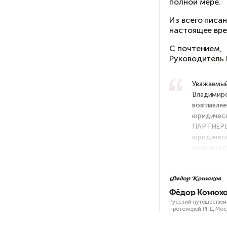
От
по
уд
Репин А.Ю.
на
Директор ООО "Регаси"
по
Из
на
С 
Ру