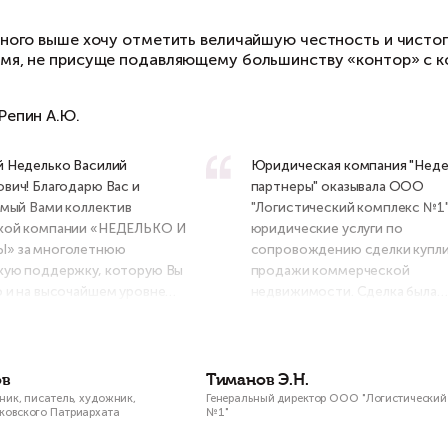
дельно отмечу благодарственной похвалой юр
льзу, и, что хочется особенно отметить, при
овлетворению иска безусловно, Марина сразу 
шу пользу, тем не менее, что для нас было по
лной мере.
 всего писанного выше хочу отметить величай
стоящее время, не присуще подавляющему бол
почтением,
ководитель Репин А.Ю.
Уважаемый Неделько Василий
Юр
Владимирович! Благодарю Вас и
па
возглавляемый Вами коллектив
"Л
юридической компании «НЕДЕЛЬКО И
юр
ПАРТНЕРЫ» за многолетнюю
со