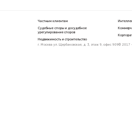
Фё
Русс
про
Частным клиентам
Судебные споры и досудебное
урегулирование споров
Недвижимость и строительство
г. Москва ул. Щербаковская, д. 3, этаж 9, 