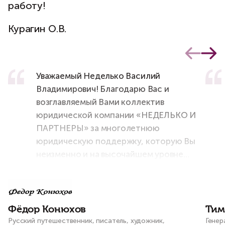
работу!
Курагин О.В.
Уважаемый Неделько Василий
Владимирович! Благодарю Вас и
возглавляемый Вами коллектив
юридической компании «НЕДЕЛЬКО И
ПАРТНЕРЫ» за многолетнюю
юридическую поддержку, которую Вы
неизменно и на высочайшем уровне
оказываете мне и моему штабу во всех
наших проектах и начинаниях!
Фёдор Конюхов
Тим
Русский путешественник, писатель, художник,
Генер