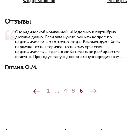
Федор Конюхов
Роснефть
Отзывы
С юридической компанией «Неделько и партнёры»
дружим давно. Если вам нужно решить вопрос по
недвижимости – это точно сюда. Рекомендую! Хоть
первичка, хоть вторичка, хоть коммерческая
недвижимость – здесь в любых сделках разбираются
отлично. Проведут такую доскональную юридическую
проверку, после которой точно можно заключать
договор купли-продажи. Заключения дают быстро, все
Гагина О.М.
оформление можно сделать онлайн, что также
довольно удобно. Ну, и в сопровождении сделок им
тоже нет равных! Настоящие профессионалы, которым
можно довериться! Хочу отдельно отметить работу
1
…
4
5
6
старшего юриста Артура Пронина – всегда искренне
готов помочь, относится с большим уважением и
пониманием, отвечает на все вопросы понятно и
доступно. Очень приятно с ним работать!