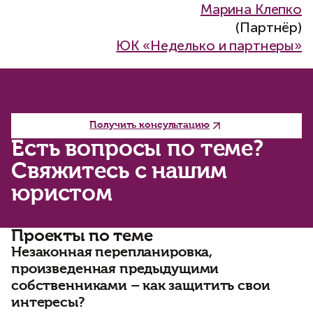
Марина Клепко
(Партнёр)
ЮК «Неделько и партнеры»
Получить консультацию
Есть вопросы по теме?
Свяжитесь с нашим
юристом
Проекты по теме
Незаконная перепланировка,
К
произведенная предыдущими
с
собственниками – как защитить свои
Пр
от
интересы?