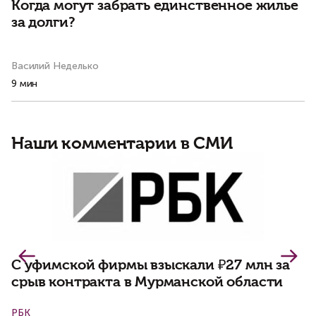
Когда могут забрать единственное жилье
М
за долги?
р
Василий Неделько
Ко
9 мин
3 
Наши комментарии в СМИ
Д
В
н
п
С уфимской фирмы взыскали ₽27 млн за
срыв контракта в Мурманской области
РБК
К