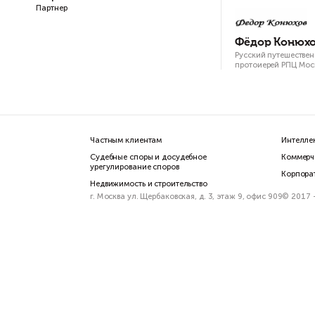
Марина Клепко
Партнер
Фё
Русс
про
Частным клиентам
Судебные споры и досудебное
урегулирование споров
Недвижимость и строительство