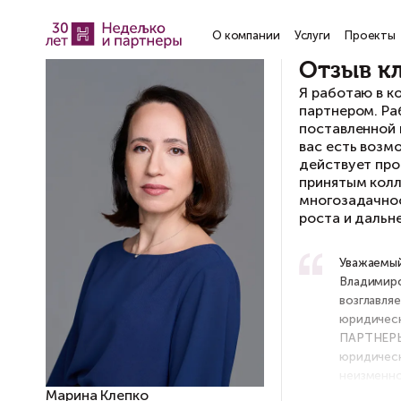
О компании
Услу
О
Я 
па
по
ва
де
пр
мн
ро