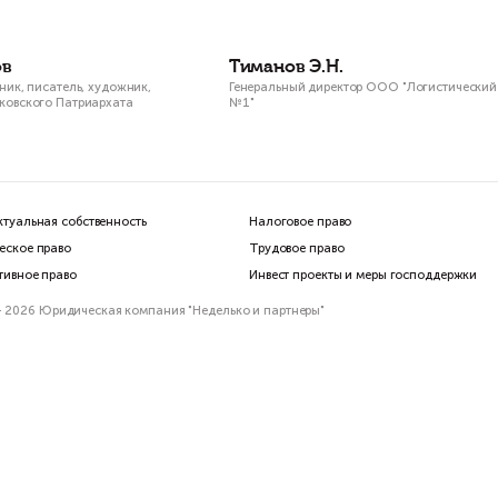
ПАРТНЕРЫ» за многолетнюю
со
юридическую поддержку, которую Вы
пр
неизменно и на высочайшем уровне
не
оказываете мне и моему штабу во всех
вы
наших проектах и начинаниях!
За
ди
Ни
дор Конюхов
Тиманов
сд
кий путешественник, писатель, художник,
Генеральны
тоиерей РПЦ Московского Патриархата
№1"
пр
ис
пр
ко
пр
Интеллектуальная собственность
Налогов
Коммерческое право
Трудово
Корпоративное право
Инвест 