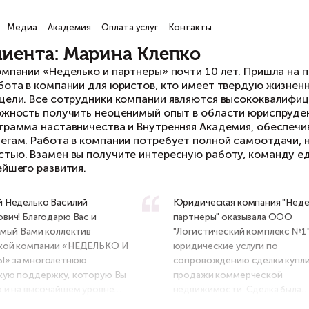
ги
Проекты
Медиа
Академия
Оплата услуг
Кон
тзыв клиента: Марина Клеп
работаю в компании «Неделько и партнеры» поч
ртнером. Работа в компании для юристов, кто
ставленной цели. Все сотрудники компании я
с есть возможность получить неоценимый опыт
йствует программа наставничества и Внутрен
инятым коллегам. Работа в компании потребует
огозадачностью. Взамен вы получите интерес
ста и дальнейшего развития.
Уважаемый Неделько Василий
Юр
Владимирович! Благодарю Вас и
па
возглавляемый Вами коллектив
"Л
юридической компании «НЕДЕЛЬКО И
юр