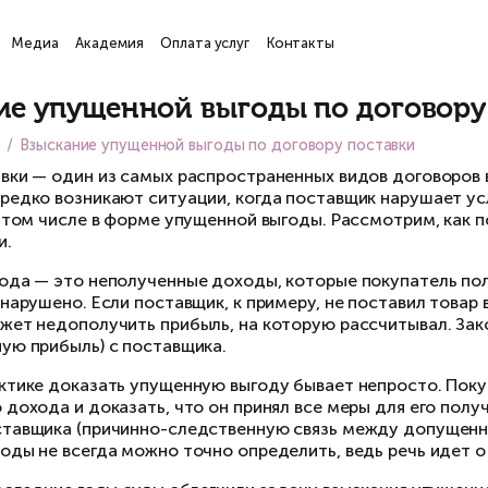
ги
Проекты
Медиа
Академия
Оплата услуг
Кон
атьи
зыскание упущенной выгоды
вная
Медиа
Взыскание упущенной выгоды по до
говор поставки — один из самых распростране
жалению, нередко возникают ситуации, когда 
нтрагента, в том числе в форме упущенной вы
кой ситуации.
ущенная выгода — это неполученные доходы, к
аво не было нарушено. Если поставщик, к прим
купатель может недополучить прибыль, на кот
едополученную прибыль) с поставщика.
нако на практике доказать упущенную выгоду