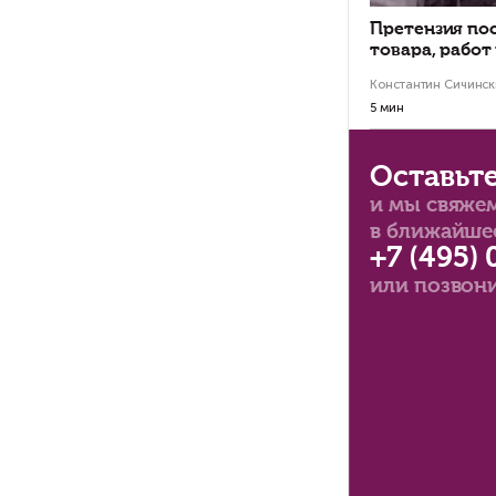
Ко
за
но
фо
ан
Уст
анти
конк
гос
Кон