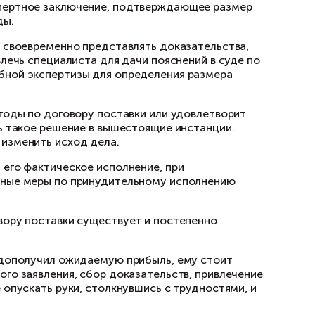
вания судебного разбирател
м описанием нарушений договора и расчётом 
Кроме того, грамотно составленная претензи
, следует подготовить исковое заявление. В и
лкой на нормы права и фактические обстояте
ательно приложить экспертное заключение, 
азмера упущенной выгоды.
ессуальную активность: своевременно предста
одатайства. Можно привлечь специалиста для 
овать проведения судебной экспертизы для о
взыскании упущенной выгоды по договору пост