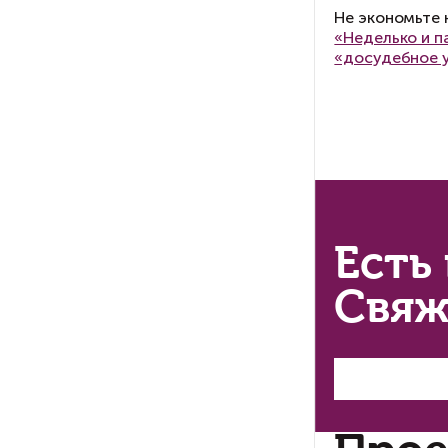
ис
Гр
5.
не
су
Не
ра
Та
по
эк
ак
Не
«Н
«д