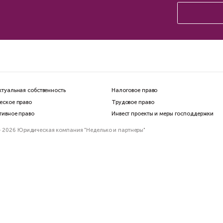
етензия поставщику
Взыскание аванса 
вара, работ или услуг
договору поставк
стантин Сичинский
Константин Сичинский
ин
4 мин
ставьте заявку
мы свяжемся с Вами
ближайшее время
7 (495) 023-01-15
и позвоните по номеру