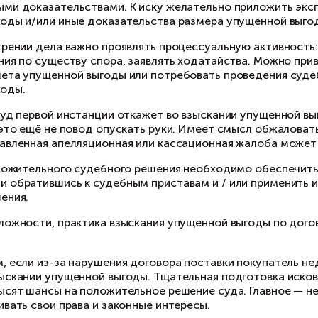
то необходимо для иницииро
 Направить поставщику претензию с подробны
етензионный порядок является обязательным. 
лжника к добровольному возмещению потерь.
 Если претензия останется без удовлетворения
тко обосновать свою правовую позицию со ссы
 необходимыми доказательствами. К иску жел
ущенной выгоды и/или иные доказательства р
 При рассмотрении дела важно проявлять проц
вать пояснения по существу спора, заявлять х
тодике расчета упущенной выгоды или потреб
ущенной выгоды.
 Даже если суд первой инстанции откажет во 