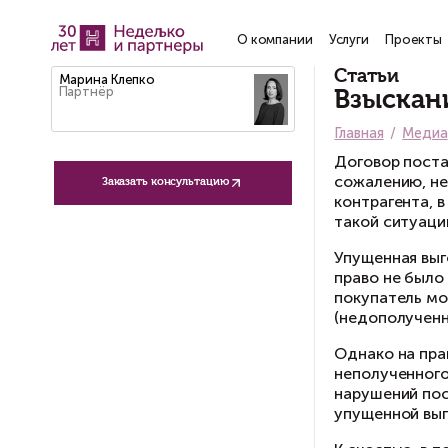
О компании
Услу
Ст
Марина Клепко
Партнёр
В
Гла
До
со
Заказать консультацию
ко
та
Уп
пр
по
(н
Од