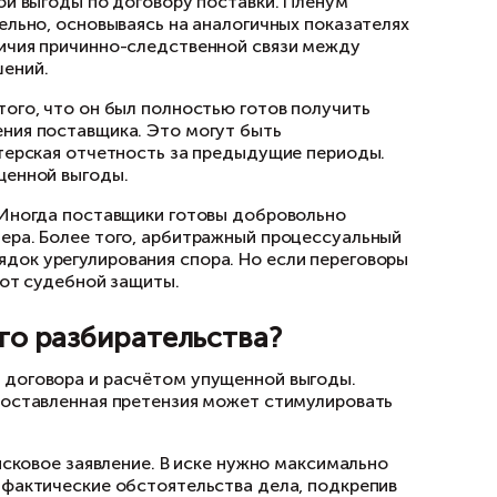
все меры для его получения, но не смог этого
связь между допущенными нарушениями и упу
лить, ведь речь идет о потенциальном, а не 
дачу взыскания упущенной выгоды по договору
 определять приблизительно, основываясь на 
одят из презумпции наличия причинно-следст
кают из подобных нарушений.
авить доказательства того, что он был полно
обросовестного поведения поставщика. Это м
планы, расчеты, бухгалтерская отчетность за
лее точной оценки упущенной выгоды.
ть спор мирным путем. Иногда поставщики го
тацию надежного партнера. Более того, арби
ый претензионный порядок урегулирования сп
 не стоит отказываться от судебной защиты.