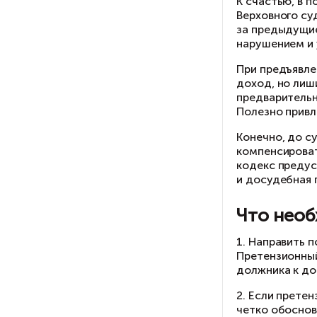
не
на
уп
К 
Ве
за
на
Пр
до
пр
По
Ко
ко
ко
и 