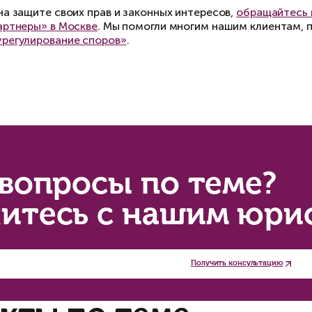
к частично, это ещё не повод опускать руки.
амотно составленная апелляционная или касс
 В случае положительного судебного решения 
обходимости обратившись к судебным пристав
дебного решения.
смотря на сложности, практика взыскания упу
звивается.
ким образом, если из-за нарушения договора 
думать о взыскании упущенной выгоды. Тщател
спертов повысят шансы на положительное решен
тивно отстаивать свои права и законные интер
 экономьте на защите своих прав и законных и
еделько и партнеры» в Москве
. Мы помогли мн
осудебное урегулирование споров»
.