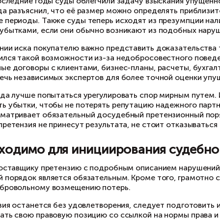
полученного дохода и доказать, что он принял 
рушений поставщика (причинно-следственную 
ущенной выгоды не всегда можно точно опреде
счастью, в последние годы суды облегчили за
рховного суда разъяснил, что её размер можно
 предыдущие периоды. Также суды теперь исх
рушением и убытками, если они обычно возни
и предъявлении иска покупателю важно предст
ход, но лишился такой возможности из-за нед
едварительные договоры с клиентами, бизнес-
лезно привлечь независимых экспертов для бо
нечно, до суда лучше попытаться урегулирова
мпенсировать убытки, чтобы не потерять репу
декс предусматривает обязательный досудебн
досудебная претензия не принесут результата,