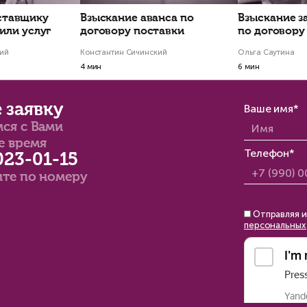
Проекты по тем
гда удалось не только
Взыскали деньги с
щитить интересы клиента,
должника-уклонис
 и внести свою лепту в
Товар поставлен, но покуп
рмирование
отказывается платить, уклон
с поставщиком - помогли вз
тимонопольной практики
30% неустойки сверху
ранили завышенный и
конкурентный критерий для участия в
урсе по закупкам услуг в рамках
оборонзаказа
стантин Сичинский
Марина Клепко
Статьи по теме