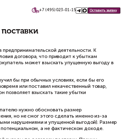
+7 (495)
такты
 по договору поставки
говору поставки
нных видов договоров в предпринимательской
поставщик нарушает условия договора, что пр
годы. Рассмотрим, как покупатель может взыс
оторые покупатель получил бы при обычных ус
еру, не поставил товар вовремя или поставил 
орую рассчитывал. Закон позволяет взыскать 
 бывает непросто. Покупателю нужно обоснов