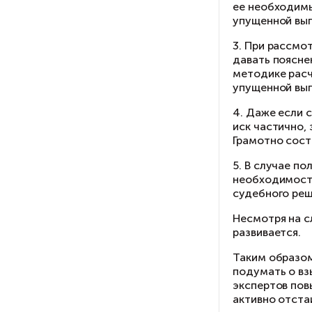
Ч
1.
Пр
до
2.
че
ее
уп
3.
да
ме
уп
4.