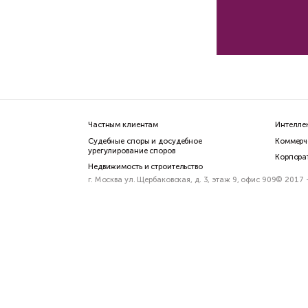
Пр
то
Кон
5 м
О
и 
в 
+
ил