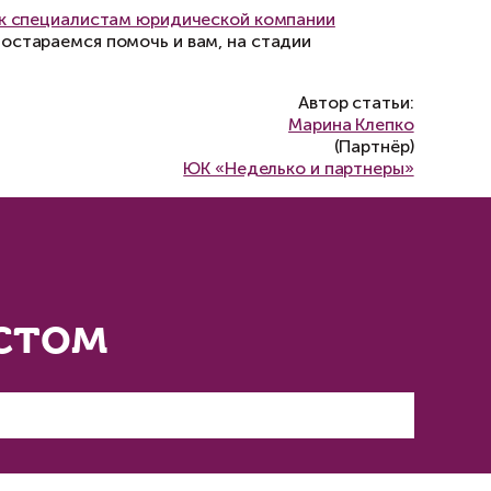
 Имеет смысл обжаловать такое решение в выш
ационная жалоба может изменить исход дела.
необходимо обеспечить его фактическое испол
ам и / или применить иные меры по принуди
щенной выгоды по договору поставки существ
поставки покупатель недополучил ожидаемую 
ьная подготовка искового заявления, сбор до
ие суда. Главное — не опускать руки, столкн
есы.
нтересов,
обращайтесь к специалистам юриди
огим нашим клиентам, постараемся помочь и в