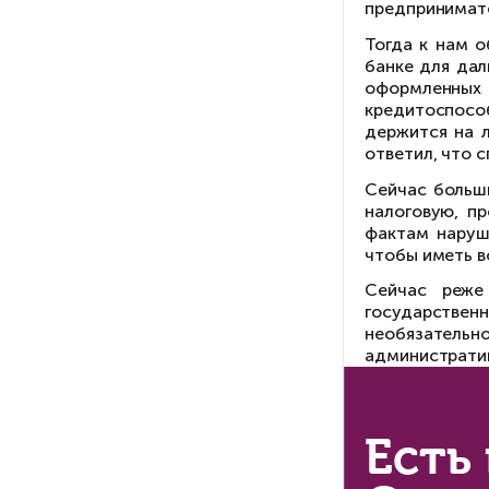
Ва
Ге
В 
бе
пр
ба
ст
Он
кр
уб
за
пр
То
ба
оф