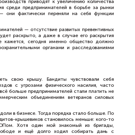
тни дел по убийствам предпринимателей 
ства граждан отсутствует страх перед кара
льный состав — убийство лица, занимающег
оловный кодекс. Хотя, конечно, криминалист
ако определённо необходимо ужесточить кон
-сообщество и общественные организации.
окращение развитых производств приводят 
усиливается конкуренция среди предпринима
хранительных органов — они фактически пе
ности убийств предпринимателей — отсутстви
вах преступление не будет раскрыто, а даж
рождает беспредел. Мне кажется, сегодня 
ить контроль за правоохранительными орга