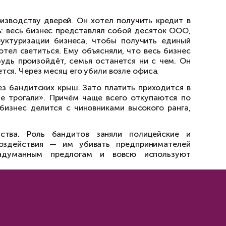
Базальт»
несу приходилось иметь свою крышу. Бан
ельных убийств и наездов с угрозами физи
ыло бесполезно. Затем всё больше предприни
многочисленным некоммерческим объедине
ы иметь официальные доли в бизнесе. Тогда 
 уровне. С годами бандитов-крышевиков ста
, кто-то становился ЧОПом. Хотя один мо
венный остался на свободе и ещё долго 
ции.
 крупный бизнес по производству дверей. Он
было, кого кредитовать: весь бизнес предст
готовили схему реструктуризации бизнеса,