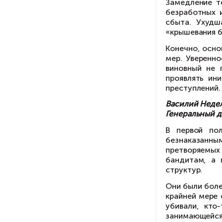
ра
За
пр
Уг
де
ра
та
За
бе
сб
«к
Ко
ме
ви
пр
пр