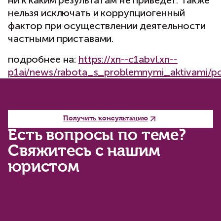
ни к каким результатам не приведет. Также
нельзя исключать и коррупциогенный
фактор при осуществлении деятельности
частными приставами.
подробнее на:
https://xn--c1abvl.xn--
p1ai/news/rabota_s_problemnymi_aktivami/po
Получить консультацию
Есть вопросы по теме?
Свяжитесь с нашим
юристом