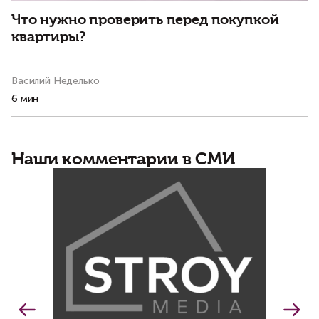
Что нужно проверить перед покупкой
П
квартиры?
и
Василий Неделько
Ма
6 мин
8 
Наши комментарии в СМИ
К
н