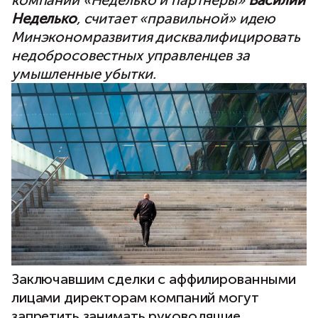
компании «Неделько и партнеры»
Василий
Неделько
, считает «правильной» идею
Минэкономразвития дисквалифицировать
недобросовестных управленцев за
умышленные убытки.
Заключавшим сделки с аффилированными
лицами директорам компаний могут
запретить занимать руководящие