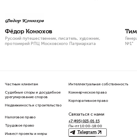
оказываете мне и моему штабу во всех
наших проектах и начинаниях!
Фёдор Конюхов
Тим
Русский путешественник, писатель, художник,
Генер
протоиерей РПЦ Московского Патриархата
№1"
Частным клиентам
Интеллектуальная собственность
Судебные споры и досудебное
Коммерческое право
урегулирование споров
Корпоративное право
Недвижимость и строительство
Связаться с нами
Налоговое право
+7 (495) 023-01-15
Трудовое право
Пн-пт 10:00-18:00
Telegram
Инвест проекты и меры