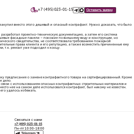
+7 (495)
такты
го клиента. Однако подрядчик закупил вместо этого дешевый и 
 риски для нашего клиента.
многоквартирных домов в Якутии: разработал проектно-техническ
а закупил для ремонта более дешевые фасадные панели – похожи
ленная продукция не имела технического свидетельства, не соо
х технологий, защитить исключительные права клиента и его ре
оскве), а также сжатыми сроками, т.к. ремонт уже подходил к ко
емонта и направления генподрядчику предписания о замене конт
контрафакта возбуждено уголовное дело.
жителей многоквартирных домов в связи с использованием опасн
 для ремонта, а тот факт, что вместо нее на самом деле использ
ромным репутационным рискам, чего удалось избежать.