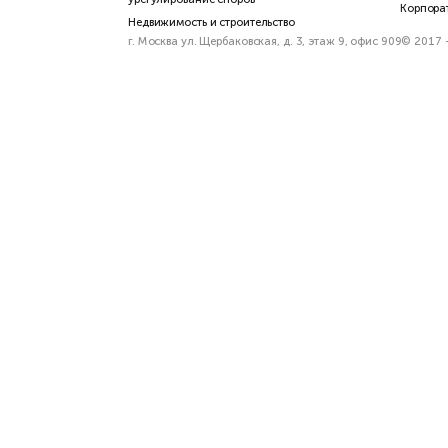
Частным клиентам
Судебные споры и досудебное
урегулирование споров
Недвижимость и строительство
г. Москва ул. Щербаковская, д. 3, этаж 9, 