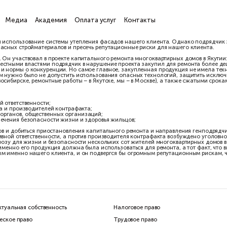
ги
Проекты
Медиа
Академия
Оплата услуг
Кон
 дома утвердили использование системы утепления фасадов наше
спользование опасных стройматериалов и пресечь репутационные
пления фасадов. Он участвовал в проекте капитального ремонта 
днако нанятый местными властями подрядчик в нарушение проект
ашего клиента и нормы о конкуренции. Но самое главное, закуп
ровья людей. Нам нужно было не допустить использования опасны
лиент — в Новосибирске, ремонтные работы – в Якутске, мы – в М
та
акта к уголовной ответственности;
уг, генподрядчика и производителей контрафакта;
и региональных органов, общественных организаций;
в области обеспечения безопасности жизни и здоровья жильцов;
 и местных органов и добиться приостановления капитального р
ы к административной ответственности, а против производителя 
ось устранить угрозу для жизни и безопасности нескольких сот 
 клиента, ведь именно его продукция должна была использоваться
тало бы виновным именно нашего клиента, и он подвергся бы ог