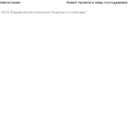
Интеллектуальная собственность
Налогов
Коммерческое право
Трудово
Корпоративное право
Инвест 
офис 909
© 2017 - 2026 Юридическая компания "Неделько и партн