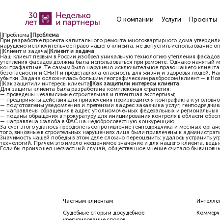
О компании
Услу
||Проблема||
Проблема
При разработке проекта капитального ремонта многоквартирного
нарушено исключительное право нашего клиента, не допустить и
||Клиент и задача||
Клиент и задача
Наш клиент первым в России изобрел уникальную технологию уте
утепления фасадов должна была использоваться при ремонте. О
контрафактные. Те самым было нарушено исключительное право н
безопасности и СНиП и представляла опасность для жизни и здо
убытки. Задача осложнялась большим географическим разбросом (к
||Как защитили интересы клиента||
Как защитили интересы клиен
Для защиты клиента была разработана комплексная стратегия:
— проведены независимые строительная и патентная экспертизы;
— предприняты действия для привлечения производителя контраф
— подготовлены уведомления и претензии в адрес заказчика усл
— направлены обращения в адрес уполномоченных федеральных 
— поданы обращения в прокуратуру для инициирования контроля 
— направлена жалоба в ФАС на недобросовестную конкуренцию.
За счет этого удалось преодолеть сопротивление генподрядчика
того, виновные в строительных нарушениях лица были привлечен
Значимость нашей победы в этом деле сложно переоценить: удал
технологий. Причем это имело неоценимое значение и для нашего
Если бы произошел несчастный случай, общественное мнение счи