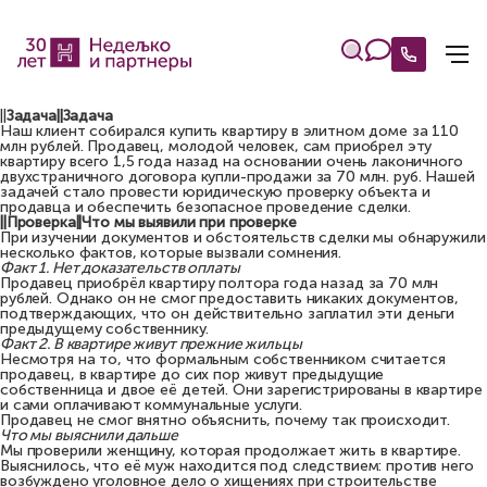
||
Задача||Задача
Наш клиент собирался купить квартиру в элитном доме за 110
млн рублей. Продавец, молодой человек, сам приобрел эту
квартиру всего 1,5 года назад на основании очень лаконичного
двухстраничного договора купли-продажи за 70 млн. руб. Нашей
задачей стало провести юридическую проверку объекта и
продавца и обеспечить безопасное проведение сделки.
||Проверка||Что мы выявили при проверке
При изучении документов и обстоятельств сделки мы обнаружили
несколько фактов, которые вызвали сомнения.
Факт 1. Нет доказательств оплаты
Продавец приобрёл квартиру полтора года назад за 70 млн
рублей. Однако он не смог предоставить никаких документов,
подтверждающих, что он действительно заплатил эти деньги
предыдущему собственнику.
Факт 2. В квартире живут прежние жильцы
Несмотря на то, что формальным собственником считается
продавец, в квартире до сих пор живут предыдущие
собственница и двое её детей. Они зарегистрированы в квартире
и сами оплачивают коммунальные услуги.
Продавец не смог внятно объяснить, почему так происходит.
Что мы выяснили дальше
Мы проверили женщину, которая продолжает жить в квартире.
Выяснилось, что её муж находится под следствием: против него
возбуждено уголовное дело о хищениях при строительстве