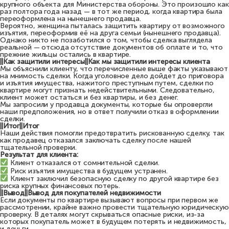
крупного объекта для Министерства обороны. Это произошло как
раз полтора года назад — в тот же период, когда квартира была
переоформлена на нынешнего продавца.
Вероятно, женщина пыталась защитить квартиру от возможного
изъятия, переоформив её на друга семьи (нынешнего продавца).
Однако никто не позаботился о том, чтобы сделка выглядела
реальной — отсюда отсутствие документов об оплате и то, что
прежние жильцы остались в квартире.
||Как защитили интересы||Как мы защитили интересы клиента
Мы объяснили клиенту, что перечисленные выше факты указывают
на мнимость сделки. Когда уголовное дело дойдет до приговора
и изъятия имущества, нажитого преступным путем, сделки по
квартире могут признать недействительными. Следовательно,
клиент может остаться и без квартиры, и без денег.
Мы запросили у продавца документы, которые бы опровергли
наши предположения, но в ответ получили отказ в оформлении
сделки.
||Итог||Итог
Наши действия помогли предотвратить рискованную сделку, так
как продавец отказался заключать сделку после нашей
тщательной проверки.
Результат для клиента:
Клиент отказался от сомнительной сделки.
Риск изъятия имущества в будущем устранен.
Клиент заключил безопасную сделку по другой квартире без
риска крупных финансовых потерь.
||Вывод||Вывод для покупателей недвижимости
Если документы по квартире вызывают вопросы при первом же
рассмотрении, крайне важно провести тщательную юридическую
проверку. В деталях могут скрываться опасные риски, из-за
которых покупатель может в будущем потерять и недвижимость,
и деньги.