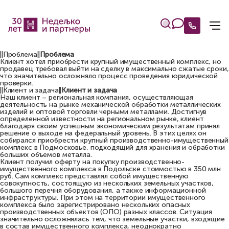
||Проблема||
Проблема
Клиент хотел приобрести крупный имущественный комплекс, но
продавец требовал выйти на сделку в максимально сжатые сроки,
что значительно осложняло процесс проведения юридической
проверки.
||Клиент и задача||
Клиент и задача
Наш клиент – региональная компания, осуществляющая
деятельность на рынке механической обработки металлических
изделий и оптовой торговли черными металлами. Достигнув
определенной известности на региональном рынке, клиент
благодаря своим успешным экономическим результатам принял
решение о выходе на федеральный уровень. В этих целях он
собирался приобрести крупный производственно-имущественный
комплекс в Подмосковье, подходящий для хранения и обработки
больших объемов металла.
Клиент получил оферту на покупку производственно-
имущественного комплекса в Подольске стоимостью в 350 млн
руб. Сам комплекс представлял собой имущественную
совокупность, состоящую из нескольких земельных участков,
большого перечня оборудования, а также информационной
инфраструктуры. При этом на территории имущественного
комплекса было зарегистрировано нескольких опасных
производственных объектов (ОПО) разных классов. Ситуация
значительно осложнялась тем, что земельные участки, входящие
в состав имущественного комплекса, неоднократно