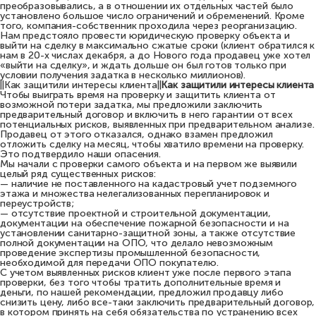
преобразовывались, а в отношении их отдельных частей было
установлено большое число ограничений и обременений. Кроме
того, компания-собственник проходила через реорганизацию.
Нам предстояло провести юридическую проверку объекта и
выйти на сделку в максимально сжатые сроки (клиент обратился к
нам в 20-х числах декабря, а до Нового года продавец уже хотел
«выйти на сделку», и ждать дольше он был готов только при
условии получения задатка в несколько миллионов).
||Как защитили интересы клиента||
Как защитили интересы клиента
Чтобы выиграть время на проверку и защитить клиента от
возможной потери задатка, мы предложили заключить
предварительный договор и включить в него гарантии от всех
потенциальных рисков, выявленных при предварительном анализе.
Продавец от этого отказался, однако взамен предложил
отложить сделку на месяц, чтобы хватило времени на проверку.
Это подтвердило наши опасения.
Мы начали с проверки самого объекта и на первом же выявили
целый ряд существенных рисков:
— наличие не поставленного на кадастровый учет подземного
этажа и множества нелегализованных перепланировок и
переустройств;
— отсутствие проектной и строительной документации,
документации на обеспечение пожарной безопасности и на
установлении санитарно-защитной зоны, а также отсутствие
полной документации на ОПО, что делало невозможным
проведение экспертизы промышленной безопасности,
необходимой для передачи ОПО покупателю.
С учетом выявленных рисков клиент уже после первого этапа
проверки, без того чтобы тратить дополнительные время и
деньги, по нашей рекомендации, предложил продавцу либо
снизить цену, либо все-таки заключить предварительный договор,
в котором принять на себя обязательства по устранению всех