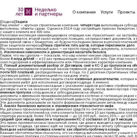
О компании
Услу
||Задача||
Задача
Наш клиент — крупная строительная компания,
четыре года
выпол
выполнены, объекты сданы. Однако в 2024 году застройщик приз
с нашего клиента все 400 млн.
Налоговая инспекция квалифицировала операции как «транзитны
ликвидировался, второй занял инертную позицию, не предостави
имея прямой связи с банкротом, но будучи последним звеном в ц
||Как защитили интересы||
Наша стратегия: пять шагов, которые п
Мы понимали: единственный шанс — не просто представить докуме
1. Исключение зависимости и демонстрация масштаба бизнеса
Первое, что мы сделали — показали, что наш клиент никоим обра
более
4 млрд рублей
— в 10 раз превышающую спорные 400 млн. П
снял подозрения в аффилированности или «техническом» характ
2. Полный документальный разбор: от Договоров, смет и КС-2 до
Мы проанализировали огромный массив первичной документации. 
почти 500 платежей
, распределённых на 4 года, по 2 десяткам с
системную работу с детализацией по каждому этапу.
Однако ключевым элементом защиты стали
косвенные доказател
выполнение работ для исполнения договоров подряда. А именно:
транспортные и товарные накладные с указанием адресов достав
договоры и акты на оказание услуг спецтехники, аренду лесов, 
именные пропуска
сотрудников и субподрядчиков на объекты;
документы о временном проживании работников в хостелах и гос
электронную переписку четырёх-пятилетней давности, подтвер
Эти документы доказывали не просто формальное подписание акт
3. Анализ банковских выписок и опровержение «транзитного» м
Мы детально проанализировали движение средств по счетам кли