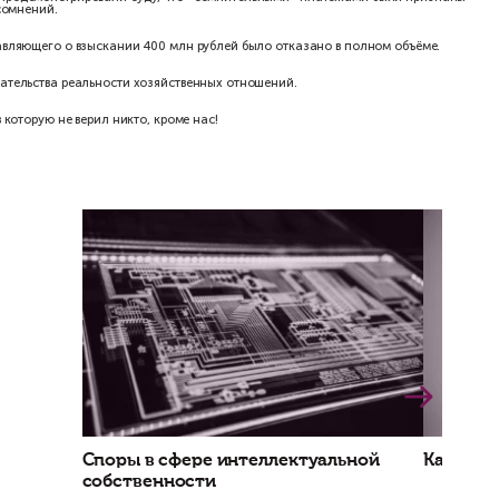
лн руб.;
 сжатые сроки (чтобы быстрее закрыть обязательства). Долгий 
.
ущие юристы боялись показывать Акт суду, т.к. в результате пр
 приобщили Акт проверки к делу и продемонстрировали суду, чт
ли у налогового органа никаких сомнений.
ении требований конкурсного управляющего о взыскании 400 млн 
и представить собственные доказательства реальности хозяйстве
е первичных документов.
адёжную ситуацию. Это победа, в которую не верил никто, кроме н