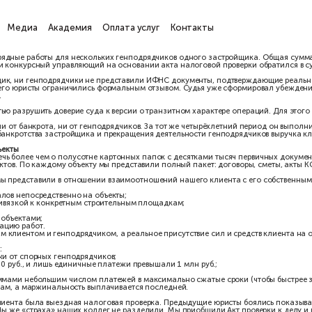
ги
Проекты
Медиа
Академия
Оплата услуг
Кон
нявшая субподрядные работы для нескольких генподрядчиков од
нан банкротом, и конкурсный управляющий на основании акта на
е»: ни застройщик, ни генподрядчики не представили ИФНС док
л документов, а его юристы ограничились формальным отзывом. С
епочке платежей.
ереломили дело
нты, а полностью разрушить доверие суда к версии о транзитном
зом не зависит ни от банкрота, ни от генподрядчиков. За тот же
ри этом после банкротства застройщика и прекращения деятельн
ере компании.
 пропусков на объекты
Фактически речь более чем о полусотне картонных папок с десят
троительных объектов. По каждому объекту мы представили полный
ьства
, которые мы представили в отношении взаимоотношений на
ки стройматериалов непосредственно на объекты;
вывоз мусора с привязкой к конкретным строительным площадкам;
тиницах рядом с объектами;
ждающую координацию работ.
ов между нашим клиентом и генподрядчиком, а реальное присутст
ифа
ента. Оказалось: