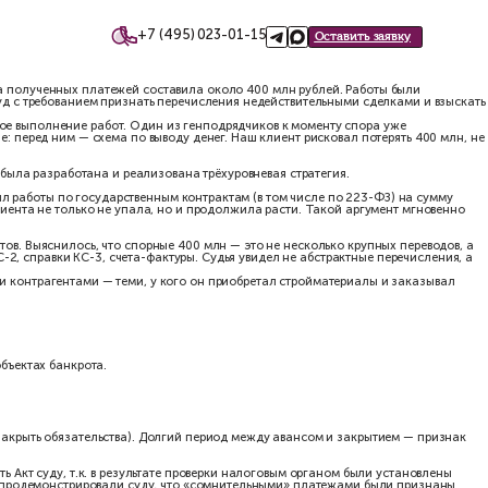
+7 (495)
такты
ного застройщика. Общая сумма полученных платежей составил
логовой проверки обратился в суд с требованием признать переч
ументы, подтверждающие реальное выполнение работ. Один из ге
удья уже сформировал убеждение: перед ним — схема по выводу д
 характере операций. Для этого была разработана и реализована
 четырёхлетний период он выполнил работы по государственным ко
ости генподрядчиков выручка клиента не только не упала, но и 
ками тысяч первичных документов. Выяснилось, что спорные 400
 пакет: договоры, сметы, акты КС-2, справки КС-3, счета-фактуры
шего клиента с его собственными контрагентами — теми, у кого
вие сил и средств клиента на объектах банкрота.