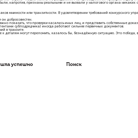
превышала платежи от спорных генподрядчиков;
 20% — до 100 000 руб., и лишь единичные платежи превышали 1 м
 до 9 месяцев
.
тся крупными суммами небольшим числом платежей в максимально
лату субподрядчикам, а маржинальность выплачивается последней
козырь
бот у нашего клиента была выездная налоговая проверка. Предыд
ло 50 млн. руб. Мы же «страха» наших коллег не разделили. Мы
в нашего клиента были, напротив, признаны реальными и не вызва
 отсутствии признаков мнимости или транзитности. В удовлетвор
даром, даже если он добросовестен.
не приговор. Важно показать, что проверки касались иных лиц, 
сделкам с контрагентами субподрядчика) иногда работают сильне
 против обвинений в транзите.
тегия и внимание к деталям могут переломить, казалось бы, безн
Оплата прошла успешно
Поиск