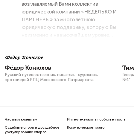
возглавляемый Вами коллектив
юридической компании «НЕДЕЛЬКО И
ПАРТНЕРЫ» за многолетнюю
юридическую поддержку, которую Вы
неизменно и на высочайшем уровне
оказываете мне и моему штабу во всех
наших проектах и начинаниях!
Фёдор Конюхов
Тим
Русский путешественник, писатель, художник,
Генер
протоиерей РПЦ Московского Патриархата
№1"
Частным клиентам
Интеллектуальная собственность
Судебные споры и досудебное
Коммерческое право
урегулирование споров