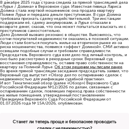
В декабре 2025 года страна следила за прямой трансляцией дела
«Лурье / Долина» в Верховном суде. Известная певица Лариса
Долина стала жертвой мошенников: она продала квартиру
Полине Лурье и передала деньги преступникам. В суде Долина
требовала признать сделку недействительной. Три инстанции
поддержали её, сделку аннулировали, а Лурье отказали в
возврате денег, сказав, что она может попытаться взыскать их с
преступников самостоятельно.
Дело Долиной вызвало резонанс в обществе. Выяснилось, что
сотни покупателей недвижимости оказались в похожей ситуации.
Люди стали бояться покупать жилье на вторичном рынке из-за
риска мошенничества, появился «эффект Долиной». СМИ активно
освещали подобные случаи и требовали справедливости.
Председатель Верховного суда взял дело под личный контроль, и
оно было рассмотрено в рекордные сроки. Верховный суд
восстановил справедливость, оставив право собственности на
квартиру за Полиной Лурье.
Об этом решении мы писали ранее
.
Во время прямой трансляции заседания председатель заявил, что
Верховный суд выпустит «Обзор дел по оспариванию сделок с
недвижимостью для унификации судебной практики».
И вот Тематический обзор (далее «Обзор») Верховного Суда
Российской Федерации №12/2026 по делам, связанным с
оспариванием сделок, повлекших переход права собственности
на жилые помещения, утвержденный постановлением
Президиума Верховного Суда Российской Федерации от
01.07.2026 года № 15А/2026, опубликован.
Станет ли теперь проще и безопаснее проводить
сделки с недвижимостью?