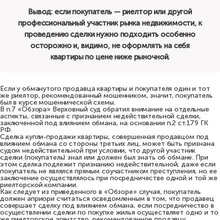
Вывод: если покупатель — риелтор или другой
профессиональный участник рынка недвижимости, к
проведению сделки нужно подходить особенно
осторожно и, видимо, не оформлять на себя
квартиры по цене ниже рыночной.
Если у обманутого продавца квартиры и покупателя один и тот
же риелтор, рекомендованный мошенником, значит, покупатель
был в курсе мошеннической схемы.
В п.7 «Обзора» Верховный суд обратил внимание на отдельные
аспекты, связанные с признанием недействительной сделки,
заключенной под влиянием обмана, на основании п.2 ст.179 ГК
РФ.
Сделка купли-продажи квартиры, совершенная продавцом под
влиянием обмана со стороны третьих лиц, может быть признана
судом недействительной при условии, что другой участник
сделки (покупатель) знал или должен был знать об обмане. При
этом сделка подлежит признанию недействительной, даже если
покупатель не являлся прямым соучастником преступления, но ее
заключение осуществлялось при посредничестве одной и той же
риелторской компании.
Как следует из приведенного в «Обзоре» случая, покупатель
должен априори считаться осведомленным в том, что продавец
совершает сделку под влиянием обмана, если посредничество в
осуществлении сделки по покупке жилья осуществляет одно и то
же риелторское агентство, рекомендованное продавцу