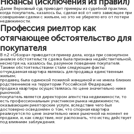
Нюансы (исключения из правил)
Далее Верховный суд приводит примеры из судебной практики,
когда покупатель, казалось бы, сделал всё от него зависящее при
совершении сделки с жильем, но это не уберегло его от потери
недвижимости.
Профессия риелтор как
отягчающее обстоятельство для
покупателя
В п.2 «Обзора» приводится пример дела, когда при совокупном
анализе обстоятельств сделка была признана недействительной,
несмотря на, казалось бы, разумное поведение покупателя.
Такими обстоятельствами стали следующие факты:
отчуждаемая квартира являлась для продавца единственным
жильем;
продавец была одинокой пожилой женщиной и не имела близких
родственников на территории Российской Федерации;
продажа квартиры осуществлялась по цене значительно ниже
рыночной;
покупатель является директором агентства недвижимости, то
есть профессиональным участником рынка недвижимости,
оказывающим риелторские услуги, вследствие чего был
достоверно осведомлен о том, что спорная квартира
реализуется по цене значительно ниже рыночной на момент ее
продажи, и, как следствие, мог распознать, что истец действует
под влиянием заблуждения.