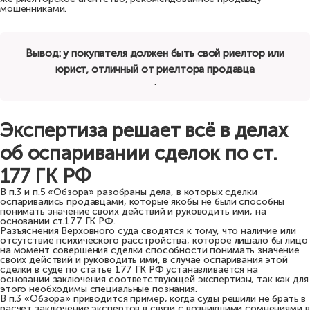
мошенниками.
Вывод: у покупателя должен быть свой риелтор или
юрист, отличный от риелтора продавца
.
Экспертиза решает всё в делах
об оспаривании сделок по ст.
177 ГК РФ
В п.3 и п.5 «Обзора» разобраны дела, в которых сделки
оспаривались продавцами, которые якобы не были способны
понимать значение своих действий и руководить ими, на
основании ст.177 ГК РФ.
Разъяснения Верховного суда сводятся к тому, что наличие или
отсутствие психического расстройства, которое лишало бы лицо
на момент совершения сделки способности понимать значение
своих действий и руководить ими, в случае оспаривания этой
сделки в суде по статье 177 ГК РФ устанавливается на
основании заключения соответствующей экспертизы, так как для
этого необходимы специальные познания.
В п.3 «Обзора» приводится пример, когда суды решили не брать в
расчет заключение экспертов в связи с возникшими сомнениями в