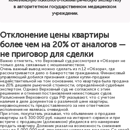
комплексную психолого-психиатрическую экспертизу
в авторитетном государственном медицинском
учреждении.
Отклонение цены квартиры
более чем на 20% от аналогов —
не приговор для сделки
Важно отметить, что Верховный суд рассмотрел в «Обзоре» не
только дела, связанные с мошенничеством.
Очень важный вывод можно сделать из п.12 «Обзора», где
рассматривается дело о банкротстве гражданина. Финансовый
управляющий добился признания сделки купли-продажи
недействительной на том основании, что квартира была продана
на 20% дешевле рыночной стоимости, определённой судебным
экспертом. Однако Верховный суд не согласился с этим
решением и отменил постановления нижестоящих судов.
Разъяснения Верховного суда РФ указывают, что с учетом
наличия в деле документов о различной цене квартиры,
неравноценность предоставленного за нее ответчиком
исполнения не являлась очевидной.
При этом, покупатель указывал, что объявление о продаже
квартиры за 6 300 000 руб. нашел на интернет-сервисе и при
встрече с продавцом (должником) убедился в его намерении
продать квартиру. Должник указал на возможность снижения
цены до 5 000 000 руб. при оплате наличными деньгами. Со своей