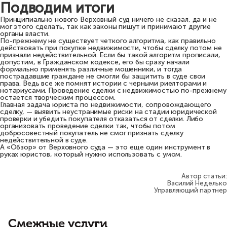
Подводим итоги
Принципиально нового Верховный суд ничего не сказал, да и не
мог этого сделать, так как законы пишут и принимают другие
органы власти.
По-прежнему не существует четкого алгоритма, как правильно
действовать при покупке недвижимости, чтобы сделку потом не
признали недействительной. Если бы такой алгоритм прописали,
допустим, в Гражданском кодексе, его бы сразу начали
формально применять различные мошенники, и тогда
пострадавшие граждане не смогли бы защитить в суде свои
права. Ведь все же помнят истории с черными риелторами и
нотариусами. Проведение сделки с недвижимостью по-прежнему
остается творческим процессом.
Главная задача юриста по недвижимости, сопровождающего
сделку, — выявить неустранимые риски на стадии юридической
проверки и убедить покупателя отказаться от сделки. Либо
организовать проведение сделки так, чтобы потом
добросовестный покупатель не смог признать сделку
недействительной в суде.
А «Обзор» от Верховного суда — это еще один инструмент в
руках юристов, который нужно использовать с умом.
Автор статьи:
Василий Неделько
Управляющий партнер
Смежные услуги