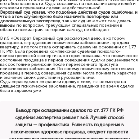
его обоснованности. Суды сослались на показания свидетелей и
отказали в признании сделки недействительной.
Верховный суд указал, что подобные действия судов ошибочны, и
что в этом случае нужно было назначить повторную или
дополнительную экспертизу
, так как суд не может сам делать
выводы по вопросам, требующим специальных познаний в
области психиатрии, которыми сам суд не обладает.
В п.5 «Обзора» Верховный суд рассмотрел дело, в котором
гражданка, страдающая психическим заболеванием, продала
квартиру, а потом стала оспаривать сделку на основании ст. 177
ГК РФ. Была проведена комплексная судебная психолого-
психиатрической экспертиза, которая показала, что психическое
состояние продавца в период совершения сделки расценивается
как состояние ремиссии после перенесенного приступа
психического заболевания. По своему психическому состоянию
продавец в период совершения сделки могла понимать характер
и значение своих действий и руководить ими.
Суды справедливо сохранили сделку в силе, т.к. несмотря на
длящееся психическое заболевание, гражданка во время сделки
была в здравом уме.
Вывод: при оспаривании сделок по ст. 177 ГК РФ
судебная экспертиза решает всё. Лучший способ
защиты — профилактика. Если есть подозрения в
психическом здоровье продавца, следует провести