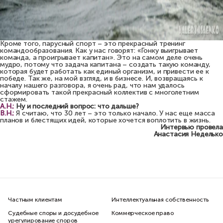
Кроме того, парусный спорт – это прекрасный тренинг
командообразования. Как у нас говорят: «Гонку выигрывает
команда, а проигрывает капитан». Это на самом деле очень
мудро, потому что задача капитана – создать такую команду,
которая будет работать как единый организм, и привести ее к
победе. Так же, на мой взгляд, и в бизнесе. И, возвращаясь к
началу нашего разговора, я очень рад, что нам удалось
сформировать такой прекрасный коллектив с многолетним
стажем.
А.Н.:
Ну и последний вопрос: что дальше?
В.Н.:
Я считаю, что 30 лет – это только начало. У нас еще масса
планов и блестящих идей, которые хочется воплотить в жизнь.
Интервью провела
Анастасия Неделько
Частным клиентам
Интеллектуальная собственность
Судебные споры и досудебное
Коммерческое право
урегулирование споров