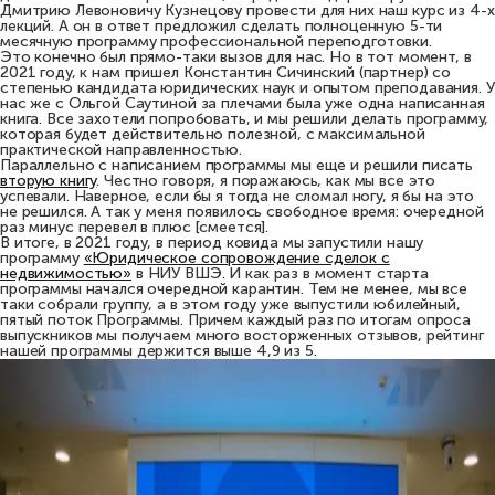
Дмитрию Левоновичу Кузнецову провести для них наш курс из 4-х
лекций. А он в ответ предложил сделать полноценную 5-ти
месячную программу профессиональной переподготовки.
Это конечно был прямо-таки вызов для нас. Но в тот момент, в
2021 году, к нам пришел Константин Сичинский (партнер) со
степенью кандидата юридических наук и опытом преподавания. У
нас же с Ольгой Саутиной за плечами была уже одна написанная
книга. Все захотели попробовать, и мы решили делать программу,
которая будет действительно полезной, с максимальной
практической направленностью.
Параллельно с написанием программы мы еще и решили писать
вторую книгу
. Честно говоря, я поражаюсь, как мы все это
успевали. Наверное, если бы я тогда не сломал ногу, я бы на это
не решился. А так у меня появилось свободное время: очередной
раз минус перевел в плюс [смеется].
В итоге, в 2021 году, в период ковида мы запустили нашу
программу
«Юридическое сопровождение сделок с
недвижимостью»
в НИУ ВШЭ. И как раз в момент старта
программы начался очередной карантин. Тем не менее, мы все
таки собрали группу, а в этом году уже выпустили юбилейный,
пятый поток Программы. Причем каждый раз по итогам опроса
выпускников мы получаем много восторженных отзывов, рейтинг
нашей программы держится выше 4,9 из 5.