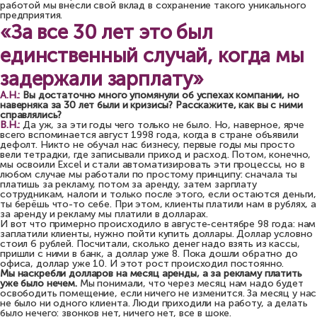
работой мы внесли свой вклад в сохранение такого уникального
предприятия.
«За все 30 лет это был
единственный случай, когда мы
задержали зарплату»
А.Н.:
Вы достаточно много упомянули об успехах компании, но
наверняка за 30 лет были и кризисы? Расскажите, как вы с ними
справлялись?
В.Н.:
Да уж, за эти годы чего только не было. Но, наверное, ярче
всего вспоминается август 1998 года, когда в стране объявили
дефолт. Никто не обучал нас бизнесу, первые годы мы просто
вели тетрадки, где записывали приход и расход. Потом, конечно,
мы освоили Excel и стали автоматизировать эти процессы, но в
любом случае мы работали по простому принципу: сначала ты
платишь за рекламу, потом за аренду, затем зарплату
сотрудникам, налоги и только после этого, если остаются деньги,
ты берёшь что-то себе. При этом, клиенты платили нам в рублях, а
за аренду и рекламу мы платили в долларах.
И вот что примерно происходило в августе-сентябре 98 года: нам
заплатили клиенты, нужно пойти купить доллары. Доллар условно
стоил 6 рублей. Посчитали, сколько денег надо взять из кассы,
пришли с ними в банк, а доллар уже 8. Пока дошли обратно до
офиса, доллар уже 10. И этот рост происходил постоянно.
Мы наскребли долларов на месяц аренды, а за рекламу платить
уже было нечем.
Мы понимали, что через месяц нам надо будет
освободить помещение, если ничего не изменится. За месяц у нас
не было ни одного клиента. Люди приходили на работу, а делать
было нечего: звонков нет, ничего нет, все в шоке.