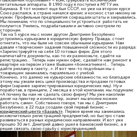
Павловичем Королёвым» – конструировать космические
летательные аппараты. В 1990 году я поступил в МГТУ им.
Баумана. В тот момент еще был СССР, но уже на втором курсе
Союз распался, в стране начался кризис и космос стал никому не
нужен. Профильные предприятия сокращали штаты и закрывались.
Мы понимали, что по специальности устроиться работать не
получится. Учились, подрабатывали и активно смотрели по
сторонам.
Так на 5 курсе мы с моим другом Дмитрием Беззубенко
устроились курьерами в юридическую фирму. Правда, стоит
отметить, что мы были не совсем обычными курьерами. Нам
давали «творческие» задания повышенной сложности из разряда:
«Зарегистрируйте на себя 10 готовых фирм. Для этого
напечатайте документы, как-то их размножьте, сдайте на
регистрацию… Теперь нам нужен офис, сделайте нам ремонт в
квартире на первом этаже (бывшем «бомжатнике»)… Теперь
дайте рекламу в газету…». И вот чем-то подобным мы с
товарищем занимались параллельно с учебой.
Конечно, это далеко не курьерские обязанности, но благодаря
этому мы узнали весь цикл производства и продажи готовых
фирм (заранее зарегистрированных юридических лиц). Ну и
поработав, в принципе, 2 месяца в этой компании, мы подумали:
«А почему бы нам не сделать свою фирму? Мы уже накопили
денег на принтер и компьютер, значит мы вполне можем
работать сами». Собственно говоря, так мы с Дмитрием
Беззубенко, в 22 года создали свой первый бизнес –
юридический центр «Базальт»
. Первое время мы занимались
исключительно регистрацией предприятий, но быстро стали
развиваться в разных юридических направлениях. И вот уже
прошло 30 лет, Дмитрий давно ушел в банковский бизнес, а я
решил связать свою судьбу с юриспруденцией.