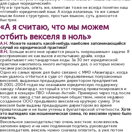
для судьи «юридический».
Ну и в-третьих, опять же, клиентам тоже не всегда понятен наш
«птичий» юридический язык. А когда излагаешь те же самые
мысли более структурно, простым языком, суть доносится
быстрее.
«А я считаю, что мы можем
отбить векселя в ноль»
А.Н.:
Можете назвать какой-нибудь наиболее запоминающийся
случай из юридической практики?
В.Н.:
Больше всего мне нравится решать «нерешаемые» задачи. Я
воспринимаю их как вызов и испытываю драйв, когда
срабатывают нестандартные ходы. За 30 лет юридической
практики накопилось много интересных дел, о которых можно
часами рассказывать.
Одно из самых ярких дел было связано с ММЗ «Авангард», когда
нам удалось отбиться в суде от предъявленных полузаконных
векселей, выданных предыдущим директором предприятия.
В 2001-2004 годах мы оказывали юридическую поддержку
заводу «Авангард», который в этот период приватизировался и
входил в концерн ПВО «Алмаз-Антей». Примерно через год после
того, как завод стал акционерным обществом, некое недавно
созданное ООО предъявило векселя на крупную сумму. Эти
векселя были выданы предыдущим директором во время
приватизации и не были учтены в бухгалтерской отчетности.
Хотя
это выглядело как мошенническая схема, по векселям нужно было
платить.
Вексельное законодательство очень жесткое: если вексель
заполнен верно и на нем подлинная подпись руководителя
векселедателя, вексель нужно сначала оплатить, а уже потом