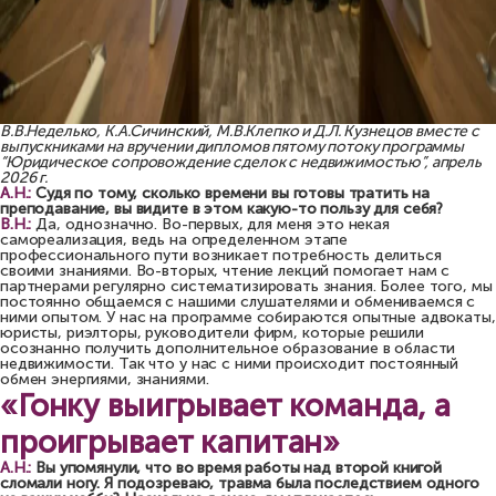
В.В.Неделько, К.А.Сичинский, М.В.Клепко и Д.Л. Кузнецов вместе с
выпускниками на вручении дипломов пятому потоку программы
“Юридическое сопровождение сделок с недвижимостью”, апрель
2026 г.
А.Н.:
Судя по тому, сколько времени вы готовы тратить на
преподавание, вы видите в этом какую-то пользу для себя?
В.Н.:
Да, однозначно. Во-первых, для меня это некая
самореализация, ведь на определенном этапе
профессионального пути возникает потребность делиться
своими знаниями. Во-вторых, чтение лекций помогает нам с
партнерами регулярно систематизировать знания. Более того, мы
постоянно общаемся с нашими слушателями и обмениваемся с
ними опытом. У нас на программе собираются опытные адвокаты,
юристы, риэлторы, руководители фирм, которые решили
осознанно получить дополнительное образование в области
недвижимости. Так что у нас с ними происходит постоянный
обмен энергиями, знаниями.
«Гонку выигрывает команда, а
проигрывает капитан»
А.Н.:
Вы упомянули, что во время работы над второй книгой
сломали ногу. Я подозреваю, травма была последствием одного