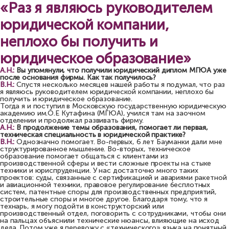
«Раз я являюсь руководителем
юридической компании,
неплохо бы получить и
юридическое образование»
А.Н.:
Вы упомянули, что получили юридический диплом МГЮА уже
после основания фирмы. Как так получилось?
В.Н.:
Спустя несколько месяцев нашей работы я подумал, что раз
я являюсь руководителем юридической компании, неплохо бы
получить и юридическое образование.
Тогда я и поступил в Московскую государственную юридическую
академию им.О.Е Кутафина (МГЮА), учился там на заочном
отделении и продолжал развивать фирму.
А.Н.:
В продолжение темы образования, помогает ли первая,
техническая специальность в юридической практике?
В.Н.:
Однозначно помогает. Во-первых, 6 лет Бауманки дали мне
структурированное мышление. Во-вторых, техническое
образование помогает общаться с клиентами из
производственной сферы и вести сложные проекты на стыке
техники и юриспруденции. У нас достаточно много таких
проектов: суды, связанные с сертификацией и авариями ракетной
и авиационной техники, правовое регулирование бесплотных
систем, патентные споры для производственных предприятий,
строительные споры и многое другое. Благодаря тому, что я
технарь, я могу подойти в конструкторский или
производственный отдел, поговорить с сотрудниками, чтобы они
на пальцах объяснили технические нюансы, влияющие на исход
дела. Потом уже я перевожу с «технического» языка на понятный