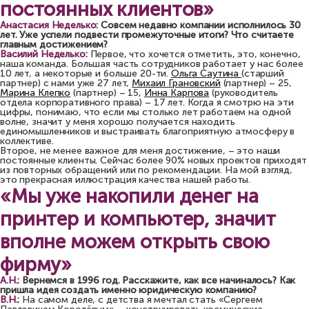
постоянных клиентов»
Анастасия Неделько:
Совсем недавно компании исполнилось 30
лет. Уже успели подвести промежуточные итоги? Что считаете
главным достижением?
Василий Неделько:
Первое, что хочется отметить, это, конечно,
наша команда. Большая часть сотрудников работает у нас более
10 лет, а некоторые и больше 20-ти.
Ольга Саутина
(старший
партнер) с нами уже 27 лет,
Михаил Грановский
(партнер) – 25,
Марина Клепко
(партнер) – 15,
Инна Карпова
(руководитель
отдела корпоративного права) – 17 лет. Когда я смотрю на эти
цифры, понимаю, что если мы столько лет работаем на одной
волне, значит у меня хорошо получается находить
единомышленников и выстраивать благоприятную атмосферу в
коллективе.
Второе, не менее важное для меня достижение, – это наши
постоянные клиенты. Сейчас более 90% новых проектов приходят
из повторных обращений или по рекомендации. На мой взгляд,
это прекрасная иллюстрация качества нашей работы.
«Мы уже накопили денег на
принтер и компьютер, значит
вполне можем открыть свою
фирму»
А.Н.:
Вернемся в 1996 год. Расскажите, как все начиналось? Как
пришла идея создать именно юридическую компанию?
В.Н.:
На самом деле, с детства я мечтал стать «Сергеем