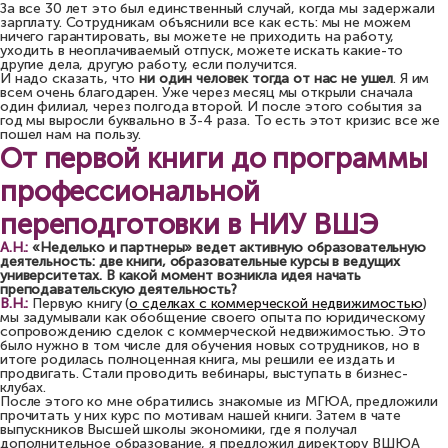
За все 30 лет это был единственный случай, когда мы задержали
зарплату. Сотрудникам объяснили все как есть: мы не можем
ничего гарантировать, вы можете не приходить на работу,
уходить в неоплачиваемый отпуск, можете искать какие-то
другие дела, другую работу, если получится.
И надо сказать, что
ни один человек тогда от нас не ушел
. Я им
всем очень благодарен. Уже через месяц мы открыли сначала
один филиал, через полгода второй. И после этого события за
год мы выросли буквально в 3-4 раза. То есть этот кризис все же
пошел нам на пользу.
От первой книги до программы
профессиональной
переподготовки в НИУ ВШЭ
А.Н.:
«Неделько и партнеры» ведет активную образовательную
деятельность: две книги, образовательные курсы в ведущих
университетах. В какой момент возникла идея начать
преподавательскую деятельность?
В.Н.:
Первую книгу (
о сделках с коммерческой недвижимостью
)
мы задумывали как обобщение своего опыта по юридическому
сопровождению сделок с коммерческой недвижимостью. Это
было нужно в том числе для обучения новых сотрудников, но в
итоге родилась полноценная книга, мы решили ее издать и
продвигать. Стали проводить вебинары, выступать в бизнес-
клубах.
После этого ко мне обратились знакомые из МГЮА, предложили
прочитать у них курс по мотивам нашей книги. Затем в чате
выпускников Высшей школы экономики, где я получал
дополнительное образование, я предложил директору ВШЮА