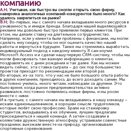
компанию
А.Н.:
Учитывая, как быстро вы смогли открыть свою фирму,
наверняка аналогичных компаний-конкурентов было много? Как
удалось закрепиться на рынке?
В.Н.:
Во-первых, мы с самого начала вкладывали много ресурсов в
узнаваемость и имидж бренда. Благодаря нашей выделяющейся
рекламе мы довольно быстро привлекли первых клиентов. При
этом, мы делали ставку на длительное сотрудничество.
Например, если у клиента были проблемы с финансами, мы могли
сделать ему скидку, чтобы он мог оценить качество нашей
работы и вернуться в будущем. Также мы стремились выработать
индивидуальный подход к каждому клиенту. Я сам изучил
Microsoft Access и и сделал нашу первую CRM-систему, чтобы мы
могли фиксировать там важную информацию о клиентах,
поздравлять их с днем рождения и так далее. Как мы можем
видеть сейчас, эта ставка сыграла – до сих пор большинство
проектов приходят по рекомендации или второй раз.
Во-вторых, из-за того, что у нас не было большого опыта работы
в других компаниях, приходилось до всего доходить самим. Мы
постоянно учились, много читали, наблюдали за другими. Это
было время, когда рынок предпринимательства активно
развивался, постоянно появлялись новые фирмы, и мы росли
вместе с ними.
И в-третьих, с самого начала мы вкладывались в нашу команду –
искали единомышленников, в хорошем смысле трудоголиков,
которые любят свою профессию. Брали на стажировку
студентов, вкладывались в их обучение, лучшим предлагали
присоединиться к нашей команде. А затем создавали в
коллективе дружественную атмосферу, устраивали совместные
праздники, выезжали вместе на природу, организовывали
спортивные соревнования.