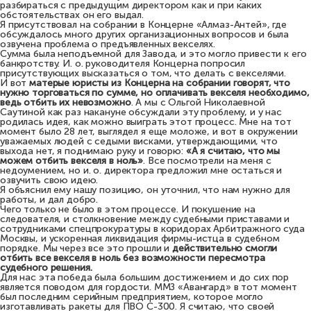
разбираться с предыдущим директором как и при каких
обстоятельствах он его выдал.
Я присутствовал на собрании в Концерне «Алмаз-Антей», где
обсуждалось много других организационных вопросов и была
озвучена проблема о предъявленных векселях.
Сумма была неподъемной для Завода, и это могло привести к его
банкротству. И. о. руководителя Концерна попросил
присутствующих высказаться о том, что делать с векселями.
И вот
матерые юристы из Концерна на собрании говорят, что
нужно торговаться по сумме, но оплачивать векселя необходимо,
ведь отбить их невозможно
. А мы с Ольгой Николаевной
Саутиной как раз накануне обсуждали эту проблему, и у нас
родилась идея, как можно выиграть этот процесс. Мне на тот
момент было 28 лет, выглядел я еще моложе, и вот в окружении
уважаемых людей с седыми висками, утверждающими, что
выхода нет, я поднимаю руку и говорю:
«А я считаю, что мы
можем отбить векселя в ноль»
. Все посмотрели на меня с
недоумением, но и. о. директора предложил мне остаться и
озвучить свою идею.
Я объяснил ему нашу позицию, он уточнил, что нам нужно для
работы, и дал добро.
Чего только не было в этом процессе. И покушение на
следователя, и столкновение между судебными приставами и
сотрудниками спецпрокуратуры в коридорах Арбитражного суда
Москвы, и ускоренная ликвидация фирмы-истца в судебном
порядке. Мы через все это прошли и
действительно смогли
отбить все векселя в ноль без возможности пересмотра
судебного решения.
Для нас эта победа была большим достижением и до сих пор
является поводом для гордости. ММЗ «Авангард» в тот момент
был последним серийным предприятием, которое могло
изготавливать ракеты для ПВО С-300. Я считаю, что своей