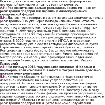
Все это дало свои плоды и позволило нам сформировать
прекрасный коллектив и пул постоянных клиентов.
А.Н.:
Расскажите, как дальше развивалась компания – как от
регистрации предприятий перешли к многопрофильной
юридической фирме?
В.Н.:
Да, как я уже говорил, в самом начале мы занимались только
регистрацией. Но уже через полгода клиенты стали ставить
перед нами и чисто юридические задачи. Сначала привлекали
сторонних специалистов, потом стали брать в штат опытных
юристов. В 1999 году у нас было уже 3 филиала, более 20
сотрудников. В тот же год к нашей команде присоединилась
Ольга Саутина
и вскоре стала руководителем юридического
отдела. В 2000 году уже и я окончил МГЮА, и продолжал
развивать фирму уже с соответствующим дипломом на руках.
Параллельно с этим, наш первый главный бухгалтер, Любовь
Романовская, начала брать на бухгалтерское обслуживание
компании, которые мы регистрировали. Число таких компаний
быстро росло, и в итоге у нас сформировалось отдельное
направление бизнеса, которое сейчас возглавляет
Михаил
Грановский
.
А.Н.:
Но почему в 2016 году возникла компания «Неделько и
партнеры», если компания «Базальт» и так уже имела довольно
громкое имя и репутацию?
В.Н.:
Компания «Базальт» действительно была достаточно
известной компанией на рынке услуг по регистрации
предприятий. Но все-таки классическая юридическая фирма
строится на партнерском принципе. Это позволяет активнее
развиваться, привлекая новых партнеров. Поэтому в 2016 году,
как раз на 20-летний юбилей фирмы, мы провели реорганизацию,
выделив юридические услуги в отдельную компанию:
«Неделько и
партнеры»
. А
«Базальт»
и по сей день специализируется на
регистрации предприятий и бухгалтерском обслуживании.