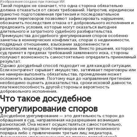
Изображение создано при помощи ИИ
Такой порядок не означает, что одна сторона обязательно
должна отказаться от своих требований. Напротив, юридически
грамотно подготовленная претензия и последовательное
ведение переговоров позволяют зафиксировать нарушение,
обозначить последствия отказа от добровольного исполнения и
предложить условия, которые могут оказаться выгоднее
длительного и затратного судебного разбирательства.
Преимущества досудебного урегулирования споров особенно
заметны в коммерческих конфликтах, спорах о недвижимости,
подрядных отношениях, взыскании задолженности и
разногласиях между собственниками. Вместо решения, которое
суд примет в пределах требований заявленного иска, стороны
получают возможность самостоятельно определить приемлемый
результат.
Однако досудебный способ подходит не для каждой ситуации.
Если контрагент скрывает имущество, затягивает переговоры или
не намерен выполнять обязательства, промедление может
осложнить взыскание. Поэтому еще до направления претензии
необходимо оценить доказательства, сроки исковой давности,
платежеспособность другой стороны и вероятность
добровольного исполнения.
Что такое досудебное
урегулирование споров
Досудебное урегулирование — это деятельность сторон до
обращения в суд, направленная на разрешение возникших
разногласий. Она может осуществляться самостоятельно,
например, посредством переговоров или претензионного
порядка либо с привлечением третьих лиц: медиатора,