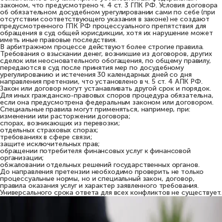
законом, что предусмотрено ч. 4 ст. 3 ГПК РФ. Условия договора
об обязательном досудебном урегулировании сами по себе (при
отсутствии соответствующего указания в законе) не создают
предусмотренного ГПК РФ процессуального препятствия для
обращения в суд общей юрисдикции, хотя их нарушение может
иметь иные правовые последствия.
В арбитражном процессе действуют более строгие правила.
Требования о взыскании денег, возникшие из договоров, других
сделок или неосновательного обогащения, по общему правилу,
передаются в суд после принятия мер по досудебному
урегулированию и истечения 30 календарных дней со дня
направления претензии, что установлено в ч. 5 ст. 4 АПК РФ.
Закон или договор могут устанавливать другой срок и порядок.
Для иных гражданско-правовых споров процедура обязательна,
если она предусмотрена федеральным законом или договором.
Специальные правила могут применяться, например, при:
изменении или расторжении договора;
спорах, возникающих из перевозки;
отдельных страховых спорах;
требованиях в сфере связи;
защите исключительных прав;
обращении потребителя финансовых услуг к финансовой
организации;
обжаловании отдельных решений государственных органов.
До направления претензии необходимо проверить не только
процессуальные нормы, но и специальный закон, договор,
правила оказания услуг и характер заявленного требования.
Универсального срока ответа для всех конфликтов не существует.