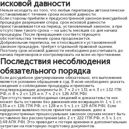
исковой давности
Нельзя исходить из того, что любые переговоры автоматически
останавливают течение срока исковой давности.
Если стороны прибегли к предусмотренной законом внесудебной
процедуре разрешения спора, срок исковой давности
приостанавливается на период, установленный законом, а при
отсутствии такого срока — на шесть месяцев со дня начала
процедуры. После прекращения соответствующего
обстоятельства течение срока продолжается.
Добровольная переписка, не относящаяся к установленной
законом процедуре, требует отдельной правовой оценки.
Поэтому срок исковой давности необходимо рассчитывать до
начала переговоров и контролировать на всем их протяжении.
Последствия несоблюдения
обязательного порядка
Если досудебное урегулирование обязательно, его выполнение
является условием обращения в суд. В иске необходимо указать
сведения о соблюдении процедуры и приложить
подтверждающие документы (п. 7 ч. 2 ст. 131 и п. 3 ст. 132 ГПК
РФ, п. 8 ч. 2 ст. 125 и п. 7 ч. 2 ст. 126 АПК РФ).
При отсутствии необходимых сведений и доказательств иск
может быть оставлен без движения или возвращен (п. 1 ч. 1 ст.
135 и ст. 136 ГПК РФ, ст. 128 и п. 5 ч. 1 ст. 129 АПК РФ). Если
нарушение выявлено после принятия заявления, дело в
предусмотренных процессуальным законом случаях может быть
оставлено без рассмотрения (абз. 2 ст. 222 ГПК РФ, п. 5 ч. 1 ст.
148 АПК РФ). Это приводит к потере времени и дополнительным
затратам на повторную подготовку документов.