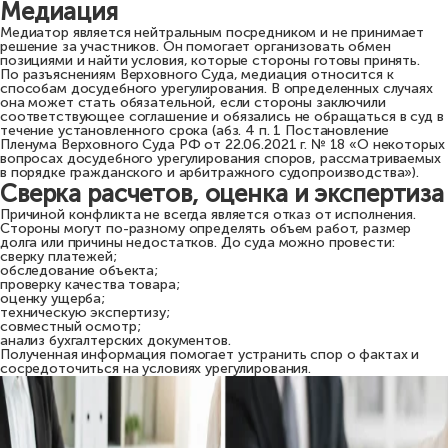
Медиация
Медиатор является нейтральным посредником и не принимает
решение за участников. Он помогает организовать обмен
позициями и найти условия, которые стороны готовы принять.
По разъяснениям Верховного Суда, медиация относится к
способам досудебного урегулирования. В определенных случаях
она может стать обязательной, если стороны заключили
соответствующее соглашение и обязались не обращаться в суд в
течение установленного срока (абз. 4 п. 1 Постановление
Пленума Верховного Суда РФ от 22.06.2021 г. № 18 «О некоторых
вопросах досудебного урегулирования споров, рассматриваемых
в порядке гражданского и арбитражного судопроизводства»).
Сверка расчетов, оценка и экспертиза
Причиной конфликта не всегда является отказ от исполнения.
Стороны могут по-разному определять объем работ, размер
долга или причины недостатков. До суда можно провести:
сверку платежей;
обследование объекта;
проверку качества товара;
оценку ущерба;
техническую экспертизу;
совместный осмотр;
анализ бухгалтерских документов.
Полученная информация помогает устранить спор о фактах и
сосредоточиться на условиях урегулирования.