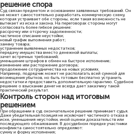
решение спора
Суд связан предметом и основанием заявленных требований. Он
не может самостоятельно разработать коммерческую схему,
которая устраивает обе стороны, если такая возможность не
вытекает из иска и закона. На переговорах стороны могут
согласовать более гибкое решение:
рассрочку или отсрочку задолженности;
частичное списание неустойки;
новый график выполнения работ;
замену товара;
устранение выявленных недостатков;
передачу имущества вместо денежной выплаты;
зачет встречных требований;
уменьшение штрафов в обмен на быстрое исполнение;
изменение или расторжение договора;
продолжение сотрудничества на новых условиях.
Например, подрядчик может не располагать всей суммой для
возмещения убытков, но быть готовым бесплатно устранить
недостатки и предоставить дополнительную гарантию. Судебное
решение о взыскании денег не всегда дает заказчику такой
практический результат.
Контроль сторон над итоговым
решением
При обращении в суд окончательное решение принимает судья.
Даже убедительная позиция не исключает частичного отказа в
иске, уменьшения неустойки, иной оценки доказательств или
последующего обжалования. В досудебном порядке участники
конфликта самостоятельно определяют:
сумму и форму исполнения;