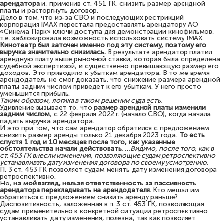
арендатора
и, применив ст. 451 ГК, снизить размер арендной
платы и расторгнуть договор.
Дело в том, что из-за СВО и последующих рестрикций
корпорация IMAX перестала предоставлять арендатору АО
«Синема Парк» ключи доступа для демонстрации кинофильмов,
т.е. заблокировала возможность использовать систему IMAX.
Кинотеатр был заточен именно под эту систему, поэтому его
выручка значительно снизилась.
В результате арендатор платил
арендную плату выше рыночной ставки, которая была определена
судебной экспертизой, и существенно превышающую размер его
доходов. Это приводило к убыткам арендатора. В то же время
арендодатель не смог доказать, что снижение размера арендной
платы задним числом приведет к его убыткам. У него просто
уменьшится прибыль.
Таким образом, логика в таком решении суда есть.
Удивление вызывает то, что
размер арендной платы изменили
задним числом
, с 22 февраля 2022 г. (начало СВО), когда начала
падать выручка арендатора.
И это при том, что сам арендатор обратился с предложением
снизить размер аренды только 21 декабря 2023 года.
То есть
спустя 1 год и 10 месяцев после того, как указанные
обстоятельства начали действовать.
…Видимо, после того, как в
ст. 453 ГК внесли изменения, позволяющие судам ретроспективно
устанавливать дату изменения договора по своему усмотрению.
П. 3 ст. 453 ГК позволяет судам менять дату изменения договора
ретроспективно.
Но,
на мой взгляд, нельзя ответственность за пассивность
арендатора перекладывать на арендодателя.
Кто мешал им
обратиться с предложением снизить аренду раньше?
Диспозитивность, заложенная в п. 3 ст. 453 ГК, позволяющая
судам применительно к конкретной ситуации ретроспективно
устанавливать дату изменения, полезна, так как позволяет