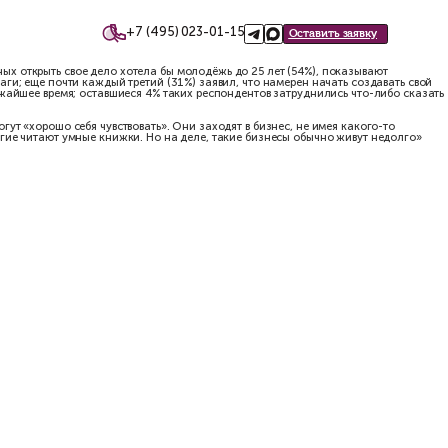
+7 (495)
такты
ого центра ВЦИОМ. Чаще остальных открыть свое дело хотела бы 
инимает для этого конкретные шаги; еще почти каждый третий (31
ируют какие-либо действия в ближайшее время; оставшиеся 4% та
твенное дело, в котором они могут «хорошо себя чувствовать». О
ак правильно бизнес делать. Многие читают умные книжки. Но на