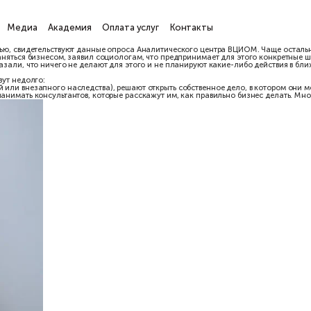
ги
Проекты
Медиа
Академия
Оплата услуг
Кон
ской деятельностью, свидетельствуют данные опроса Аналитическ
орый хотел бы заняться бизнесом, заявил социологам, что предпр
ть свое дело сказали, что ничего не делают для этого и не план
м чаще всего живут недолго:
 помощью акций или внезапного наследства), решают открыть собс
 них пытаются нанимать консультантов, которые расскажут им, к