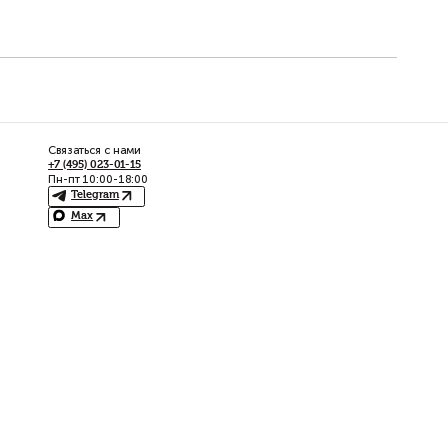
Споры в сфе
собственнос
Связаться с нами
ое право
+7 (495) 023-01-15
Пн-пт 10:00-18:00