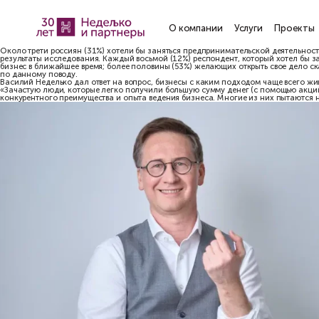
О компании
Услу
Около трети россиян (31%) хотели бы заняться предприниматель
результаты исследования. Каждый восьмой (12%) респондент, кот
бизнес в ближайшее время; более половины (53%) желающих откры
по данному поводу.
Василий Неделько дал ответ на вопрос, бизнесы с каким подходо
«Зачастую люди, которые легко получили большую сумму денег (с
конкурентного преимущества и опыта ведения бизнеса. Многие из