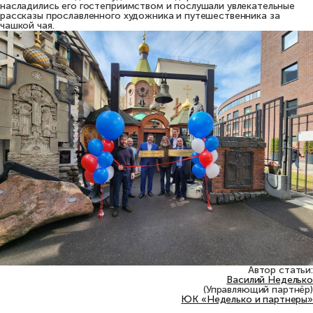
насладились его гостеприимством и послушали увлекательные
рассказы прославленного художника и путешественника за
чашкой чая.
Автор статьи:
Василий Неделько
(Управляющий партнёр)
ЮК «Неделько и партнеры»