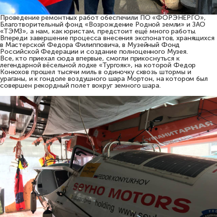
Проведение ремонтных работ обеспечили ПО «ФОРЭНЕРГО»,
Благотворительный фонд «Возрождение Родной земли» и ЗАО
«ТЭМЗ», а нам, как юристам, предстоит ещё много работы.
Впереди завершение процесса внесения экспонатов, хранящихся
в Мастерской Федора Филипповича, в Музейный Фонд
Российской Федерации и создание полноценного Музея.
Все, кто приехал сюда впервые, смогли прикоснуться к
легендарной вёсельной лодке «Тургояк», на которой Федор
Конюхов прошел тысячи миль в одиночку сквозь штормы и
ураганы, и к гондоле воздушного шара Мортон, на котором был
совершен рекордный полет вокруг земного шара.