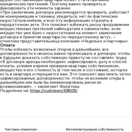
юридических претензий. Поэтому важно проверять и
фиксировать эти моменты заранее.
«При заключении договора рекомендуется проверить, работают
ли коммуникации и техника, убедиться, нет ли фактических
недостатков мебели, и всю эту информацию отразить в
передаточном акте. Это поможет избежать риска предъявления
имущественных претензий наймодателя к нанимателю, если
имущество уже было с недостатками на момент заключения
договора и принятия квартиры по передаточному акту», –
отметила представительница компании «Неделько и партнеры».
Оплата
Чтобы избежать возможных споров в дальнейшем, все
договоренности и нюансы важно прописывать в договоре, чтобы
в будущем доказать собственную правоту не составляло труда.
«В договоре аренды необходимо зафиксировать дату и способ
оплаты, условия и время проверки квартиры собственником,
имущество и его стоимость (в том числе и состояние), которое
есть в квартире и передается вам. Это поможет вам иметь четко
зафиксированные договоренности, чтобы не возникли споры в
дальнейшем или были бы минимизированы риски их
возникновения», – заключает Филатова.
Подробнее на:
https://cud.news/68608/
Частным клиентам
Интеллектуальная собственность