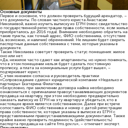
Основные документы
Первое и основное, что должен проверить будущий арендатор, –
это документы. По словам частного юриста Анастасии
Николаевой, важно изучить выписку из ЕГРН (плюс свидетельство
о государственной регистрации права собственности, если жилье
приобреталось до 2016 года). Внимание необходимо обратить на
такие пункты, как точный адрес, ФИО собственника, отсутствие
(а, возможно, и наличие) обременений. Не лишним будет сверить
паспортные данные собственника с теми, которые указаны в
документе.
Также Николаева советует проверить статус помещения: жилое
оно или нет.
«Да, нежилое часто сдают как апартаменты, но нужно понимать,
что в этом помещении нельзя будет сделать постоянную
прописку, а плата за коммунальные услуги будет выше», –
подчеркивает юрист.
С этим мнением согласна и руководитель практики
«Сопровождение сделок» юридической компании «Неделько и
партнеры» Екатерина Филатова.
«Безусловно, при заключении договора найма необходимо
ознакомиться с оригиналами правоустанавливающих документов
продавца на квартиру, при этом необходимо предварительно
заказать выписку из ЕГРН на эту квартиру и убедиться, кто в
настоящее время является собственником. Далее при встрече
сопоставить ФИО собственника и номер с датой регистрации
права собственности, которые указаны в выписке из ЕГРН с
представленными правоустанавливающими документами. Также
крайне важно проверить подлинность (действительность)
паспорта продавца на сайте fms.gov.ru», – отмечает эксперт.
План квартиры