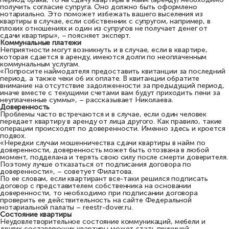
получить согласие супруга. Оно должно быть оформлено
нотариально. Это поможет избежать вашего выселения из
квартиры в случае, если собственник с супругом, например, в
плохих отношениях и один из супругов не получает денег от
сдачи квартиры», – поясняет эксперт.
Коммунальные платежи
Неприятности могут возникнуть и в случае, если в квартире,
которая сдается в аренду, имеются долги по неоплаченным
коммунальным услугам.
«Попросите наймодателя предоставить квитанции за последний
период, а также чеки об их оплате. В квитанции обратите
внимание на отсутствие задолженности за предыдущий период,
иначе вместе с текущими счетами вам будут приходить пени за
неуплаченные суммы», – рассказывает Николаева.
Доверенность
Проблемы часто встречаются и в случае, если один человек
передает квартиру в аренду от лица другого. Как правило, такие
операции происходят по доверенности. Именно здесь и кроется
подвох.
«Нередки случаи мошенничества сдачи квартиры в найм по
доверенности, доверенность может быть отозвана в любой
момент, подделана и терять свою силу после смерти доверителя.
Поэтому лучше отказаться от подписания договора по
доверенности», – советует Филатова.
По ее словам, если квартирант все-таки решился подписать
договор с представителем собственника на основании
доверенности, то необходимо при подписании договора
проверить ее действительность на сайте Федеральной
нотариальной палаты – reestr-dover.ru.
Состояние квартиры
Неудовлетворительное состояние коммуникаций, мебели и
других составляющих квартиры может стать причиной