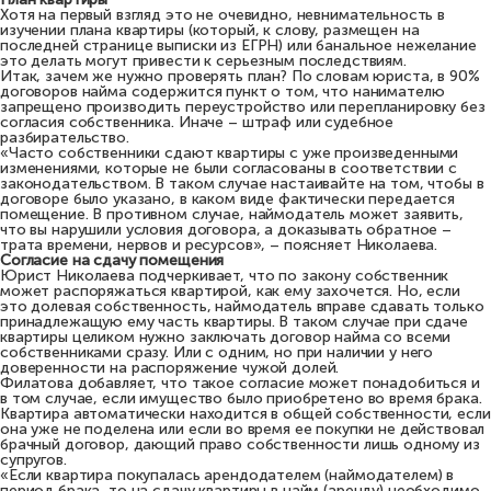
Хотя на первый взгляд это не очевидно, невнимательность в
изучении плана квартиры (который, к слову, размещен на
последней странице выписки из ЕГРН) или банальное нежелание
это делать могут привести к серьезным последствиям.
Итак, зачем же нужно проверять план? По словам юриста, в 90%
договоров найма содержится пункт о том, что нанимателю
запрещено производить переустройство или перепланировку без
согласия собственника. Иначе – штраф или судебное
разбирательство.
«Часто собственники сдают квартиры с уже произведенными
изменениями, которые не были согласованы в соответствии с
законодательством. В таком случае настаивайте на том, чтобы в
договоре было указано, в каком виде фактически передается
помещение. В противном случае, наймодатель может заявить,
что вы нарушили условия договора, а доказывать обратное –
трата времени, нервов и ресурсов», – поясняет Николаева.
Согласие на сдачу помещения
Юрист Николаева подчеркивает, что по закону собственник
может распоряжаться квартирой, как ему захочется. Но, если
это долевая собственность, наймодатель вправе сдавать только
принадлежащую ему часть квартиры. В таком случае при сдаче
квартиры целиком нужно заключать договор найма со всеми
собственниками сразу. Или с одним, но при наличии у него
доверенности на распоряжение чужой долей.
Филатова добавляет, что такое согласие может понадобиться и
в том случае, если имущество было приобретено во время брака.
Квартира автоматически находится в общей собственности, если
она уже не поделена или если во время ее покупки не действовал
брачный договор, дающий право собственности лишь одному из
супругов.
«Если квартира покупалась арендодателем (наймодателем) в
период брака, то на сдачу квартиры в найм (аренду) необходимо