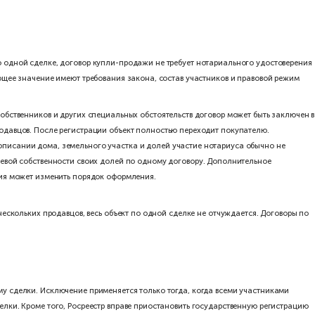
по отчуждению и договоры ипотеки долей в праве общей собств
значает, что без нотариуса можно продать недвижимость, если с
ыступают продавцами по одному договору купли-продажи. После 
другие основания для обязательного участия нотариуса.
твенности само по себе не определяет форму сделки. Важно, что
дной сделке
оверения не обычную продажу отдельной доли, а сделку, в резул
доли переходят приобретателю по одной сделке, договор купли-п
товерять у нотариуса. Определяющее значение имеют требования 
ния
тсутствии несовершеннолетних собственников и других специальн