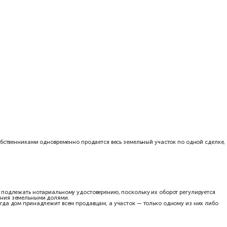
ественное право ее покупки. Продавец обязан письменно сообщи
е участники письменно отказались от покупки доли, продавец м
аждый участник общей собственности сам выступает продавцом и
и одну цену, а затем передавать долю постороннему покупателю 
 покупателя.
ения. Без обязательного нотариального удостоверения могут оф
такой фонд;
начения;
упле-продаже квартиры, помещения или земельного участка по а
ниченной ответственностью. Сделки с долями в ООО регулируютс
е относятся к исключениям, установленным для недвижимости.