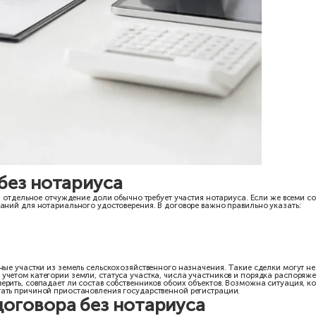
стальные участники общей долевой собственности имеют преимущ
тавляет один месяц со дня получения извещения. Если остальны
ке отдельное извещение о продаже доли обычно не требуется: к
 договоре.
о права покупки доли обязательно. Нельзя указывать в извещени
 может потребовать в суде перевода на него прав и обязанностей
торые не требуют нотариуса
 42 Федерального закона № 218-ФЗ содержит специальные исключ
евой инвестиционный фонд или приобретаемым для включения в 
дельные земельные участки из земель сельскохозяйственного наз
и жилищного фонда в Москве;
емые с кредитными организациями;
недвижимости для государственных или муниципальных нужд.
ые нормы и процедуры. Применять такие исключения к обычной к
ижимое имущество от доли в уставном капитале общества с огра
ле имеют собственные правила нотариального удостоверения и н