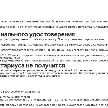
218-ФЗ «О государственной регистрации недвижимости». Сделки 
несколько исключений.
ами долевой собственности своих долей по одной сделке. Это о
1/3, второму — 2/3. Оба владельца решили продать квартиру и в
 можно заключить в простой письменной форме, если отсутствуют 
у несколько человек. Количество участников общей долевой собс
 всеми собственниками по о
понимают неправильно. Закон разрешает без нотариального удост
необходимо указать:
а;
права.
щение, здание, машино-место или земельный участок. Если все 
енности.
недвижимости сама по себе не означает, что договор нужно удос
з нотариального удостовере
ают всю квартиру одному покупателю по общему договору. При о