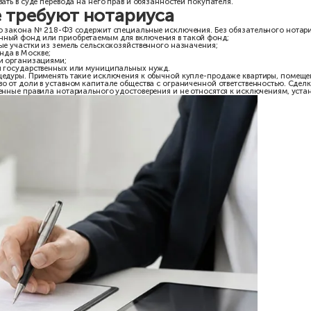
совершеннолетнего собстве
ь по одному договору, провести сделку без нотариуса нельзя, 
оятельное требование: сделки по отчуждению недвижимого имущ
е органа опеки и попечительства.
делке» не отменяет нотариальную форму, если среди продавцов е
ника.
о себе не делает договор нотариальным. Однако перед продажей 
 долей без нотариуса
между гражданами подлежит нотариальному удостоверению. Новое 
менной форме только потому, что всеми собственниками одноврем
дома, земельного участка или доли супругу, ребенку, родителю, б
еняют нотариальную форму сделки.
а» в первую очередь относится к купле-продаже, а не к дарению
купки доли