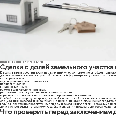
Если собственник продает отдельную долю постороннему лицу, о
продажи.
Для недвижимости срок реализации преимущественного права сос
истечения этого срока.
При продаже всего объекта всеми собственниками по одной сдел
Однако данное обстоятельство необходимо правильно отразить в
Если же продается не весь объект, соблюдение преимущественног
условиях. При нарушении правил участник долевой собственности
Другие сделки с долями, ко
Помимо отчуждения всего объекта всеми собственниками, статья
сделки, связанные с недвижимым имуществом, составляющим па
сделки по отчуждению долей в праве общей собственности на от
предусмотренные законом сделки в рамках программы реноваци
договоры ипотеки долей в праве общей собственности, заключа
сделки по отчуждению долей, заключаемые в связи с изъятием 
Это специальные ситуации, для которых действуют дополнительн
Необходимо также отличать долю в праве собственности на недв
купли-продажи и залога доли или части доли в уставном капита