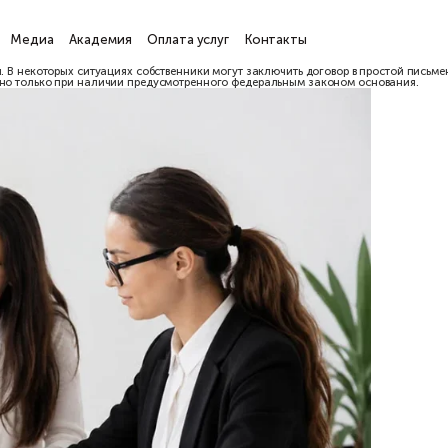
ги
Проекты
Медиа
Академия
Оплата услуг
Кон
о удостоверения. В некоторых ситуациях собственники могут зак
акой порядок можно только при наличии предусмотренного федер