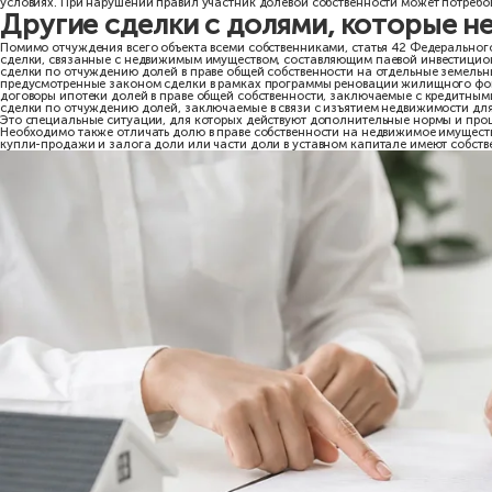
Изображение создано при помощи ИИ
Сделка с недвижимостью не
Даже если все собственники одновременно продают недвижимост
дееспособным.
Статья 54 Федерального закона № 218-ФЗ устанавливает самост
законом случаях необходимо предварительно получить разрешени
Поэтому схема «все собственники продают свои доли по одной с
соответствие договора интересам несовершеннолетнего собствен
Регистрация ребенка в квартире без права собственности сама п
охраняемых законом имущественных интересов.
Можно ли оформить дарение
С 13 января 2025 года договор дарения недвижимого имущества 
недвижимость.
Следовательно, договор дарения нельзя оформить в простой пись
участия нотариуса.
Не имеет значения и степень родства сторон. Дарение квартиры, 
налоговые последствия и размер отдельных расходов, но не отм
Поэтому понятие «сделки с долями в недвижимости без нотариус
Преимущественное право по