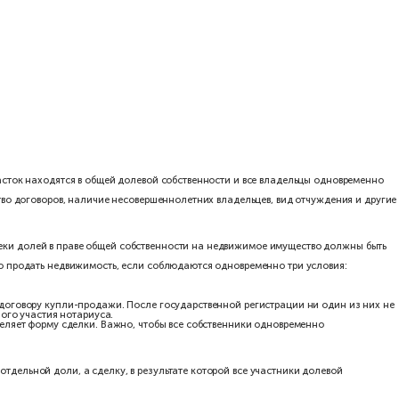
ом, помещение или земельный участок находятся в общей долевой
ников, предмет сделки, количество договоров, наличие несоверш
без нотариуса