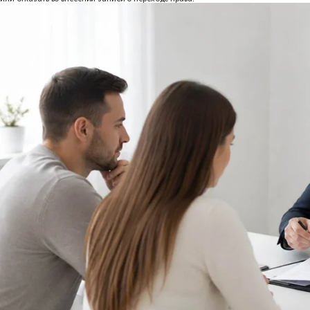
Помещение принадлежит трем владельцам.
Собственники долей 1
Нотариальная форма не обязательна.
Дом и земельный участок принадлежат двум гражданам в одинак
требуется.
Все собственники передают объект в ипотеку по одной сделке.
Ста
исключение действует для договоров ипотеки долей, заключаем
Во всех случаях необходимо учитывать не только статью 42 Зак
Когда продать недвижимость
Простая письменная форма неприменима, если в результате сдел
Например, квартира принадлежит трем гражданам. Двое собственн
отчуждению долей в данном случае подлежат нотариальному удо
продается только одна доля в квартире или другом объекте;
один собственник отчуждает свою долю другому участнику общей
владельцы оформляют продажу долей отдельными договорами;
часть собственников не участвует в сделке;
один из продавцов передает не всю долю, а только ее часть;
договор предусматривает отчуждение доли несовершеннолетнег
сделка связана с распоряжением недвижимым имуществом на ус
обязательная нотариальная форма установлена другим федерал
Продажа доли другому собственнику также по общему правилу тр
долевой собственности своих долей по одной сделке отчуждается 
Если договор, который нужно удостоверять у нотариуса, заключ
или отказать во внесении записи о переходе права.