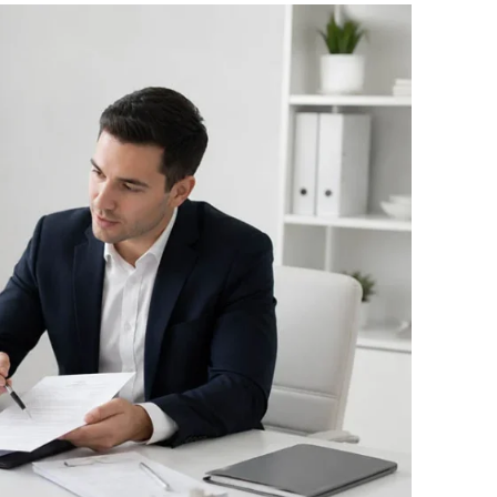
/2, 1/4 и 1/4 одновременно продают помещение. Все они указаны
овых долях.
Оба объекта продаются всеми собственниками по одн
тья 42 Закона № 218-ФЗ также предусматривает исключение для
ых с кредитными организациями.
она № 218-ФЗ, но и другие нормы. Отдельное основание обязател
 без нотариуса не получитс
ки хотя бы один участник сохраняет принадлежащую ему долю в 
иков продают свои доли, а третий продолжает владеть своей част
стоверению. Нотариус потребуется и в следующих ситуациях:
 собственности;
о или ограниченно дееспособного гражданина;
ловиях опеки;
ьным законом или соглашением сторон.
ебует нотариального удостоверения. Статус покупателя не отмен
весь объект.
ен в простой письменной форме, несоблюдение обязательной форм