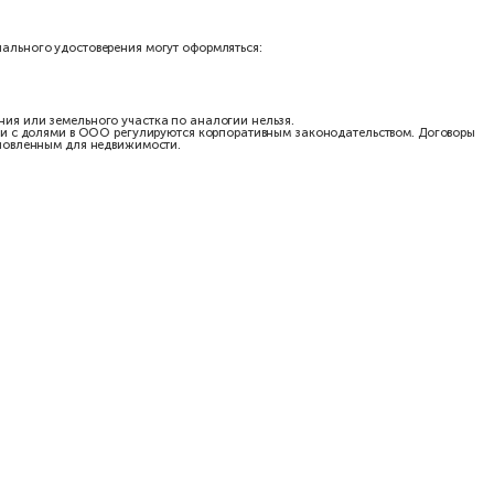
нника
когда доля принадлежит несовершеннолетнему гражданину или г
ества, принадлежащего таким лицам, подлежат нотариальному уд
сть ребенок. Нотариус проверяет содержание разрешения органа 
необходимо проверить, нет ли у несовершеннолетнего права на до
правило распространяется как на дарение целого объекта, так 
енно передается весь объект. Требование статьи 574 ГК РФ явля
рату, сестре либо другому гражданину нужно удостоверять у нота
 между гражданами.