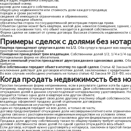
Общее правило содержится в статье 42 Федерального закона № 
удостоверены нотариально. Одновременно закон устанавливает 
Наиболее распространенное из них — отчуждение всеми участник
в договоре участвуют все собственники объекта;
каждый собственник отчуждает всю принадлежащую ему долю;
переход долей оформляется одним договором.
Например, квартира принадлежит двум собственникам: одному — 
сохраняет долю в праве собственности на объект. Такой договор
То же правило применяется, когда недвижимостью обладают сраз
распорядились своими долями в рамках одного договора.
Продажа всей недвижимости
На практике выражение «продажа долей без нотариуса» нередко 
собственности одновременно отчуждают весь объект. В договоре 
сведения обо всех продавцах и покупателях;
вид и адрес недвижимого имущества;
кадастровый номер;
размер доли каждого собственника;
общую цену недвижимости или стоимость доли каждого продавц
порядок и сроки расчетов;
сведения об имеющихся ограничениях и обременениях;
порядок передачи объекта;
обязательства сторон по государственной регистрации перехода 
Объектом сделки может быть квартира, жилой дом, нежилое поме
только на основании того, что объект находится в долевой собств
Форма сделки не зависит от суммы договора. Высокая стоимость 
объекта.
Примеры сделок с долями бе
Квартира принадлежит супругам в долях по 1/2.
Оба супруга прод
простой письменной форме.