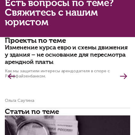
Есть вопросы по теме?
Свяжитесь с нашим
юристом
Проекты по теме
Изменение курса евро и схемы движения
Ч
у здания – не основание для пересмотра
г
арендной платы
Ку
ар
Как мы защитили интересы арендодателя в споре с
Райффайзенбанком.
Ольга Саутина
Ма
Статьи по теме