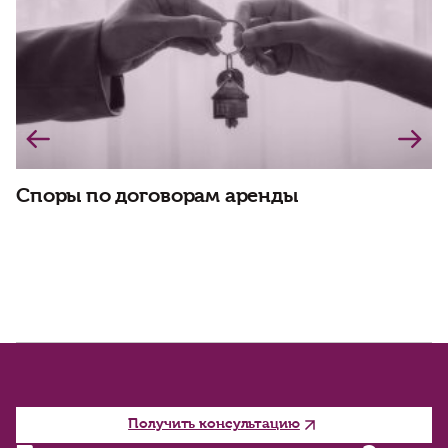
Споры по договорам аренды
Ю
с
Получить консультацию