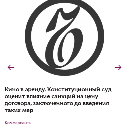
К
а
к
Кино в аренду. Конституционный суд
оценит влияние санкций на цену
договора, заключенного до введения
таких мер
Коммерсантъ
Ne